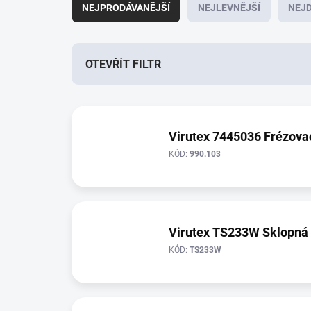
a
NEJPRODÁVANĚJŠÍ
NEJLEVNĚJŠÍ
NEJD
z
e
n
í
OTEVŘÍT FILTR
p
r
V
o
ý
d
p
Virutex 7445036 Frézova
u
i
k
KÓD:
990.103
s
t
p
ů
r
o
d
Virutex TS233W Sklopná 
u
KÓD:
TS233W
k
t
ů