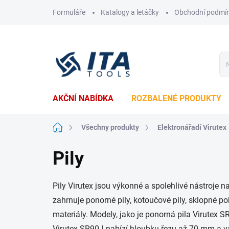
Přejít
Formuláře
Katalogy a letáčky
Obchodní podmí
na
obsah
AKČNÍ NABÍDKA
ROZBALENÉ PRODUKTY
Domů
Všechny produkty
Elektronářadí Virutex
Pily
Pily Virutex jsou výkonné a spolehlivé nástroje na
zahrnuje ponorné pily, kotoučové pily, sklopné po
materiály. Modely, jako je ponorná pila Virutex
Virutex SR90J nabízí hloubku řezu až 70 mm a v