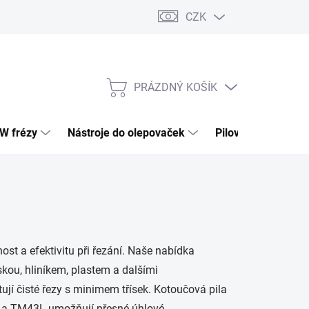
CZK
PRÁZDNÝ KOŠÍK
NÁKUPNÍ
KOŠÍK
HW frézy
Nástroje do olepovaček
Pilové kotouče
nost a efektivitu při řezání. Naše nabídka
ískou, hliníkem, plastem a dalšími
jí čisté řezy s minimem třísek. Kotoučová pila
W a TM43L umožňují přesné úhlové