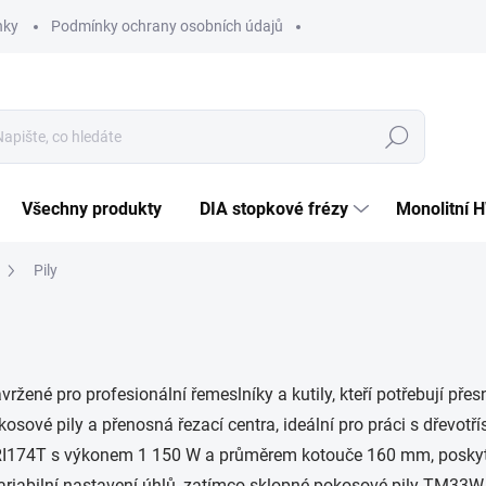
nky
Podmínky ochrany osobních údajů
Hledat
Všechny produkty
DIA stopkové frézy
Monolitní 
Pily
vržené pro profesionální řemeslníky a kutily, kteří potřebují přes
kosové pily a přenosná řezací centra, ideální pro práci s dřevotř
 SRI174T s výkonem 1 150 W a průměrem kotouče 160 mm, poskytu
ariabilní nastavení úhlů, zatímco sklopné pokosové pily TM33