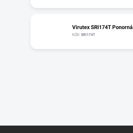
Virutex SRI174T Ponorná 
KÓD:
SRI174T
Z