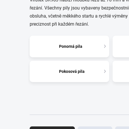
řezání. Všechny pily jsou vybaveny bezpečnostním
obsluha, včetně měkkého startu a rychlé výměny kot
preciznost při každém řezání.
Ponorná pila
Pokosová pila
Ř