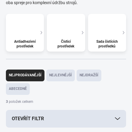
oba spreje pro komplexní údržbu strojů.
Antiadhezivní
Čisticí
Sada čistících
prostředek
prostředek
prostředků
Ř
a
NEJPRODÁVANĚJŠÍ
NEJLEVNĚJŠÍ
NEJDRAŽŠÍ
z
e
ABECEDNĚ
n
í
3
položek celkem
p
r
OTEVŘÍT FILTR
o
d