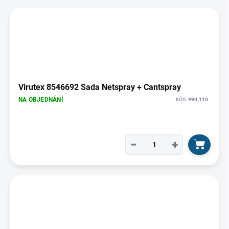
u
V
k
ý
t
p
ů
i
s
p
r
o
Virutex 8546692 Sada Netspray + Cantspray
d
NA OBJEDNÁNÍ
KÓD:
990.110
u
k
t
ů
−
+