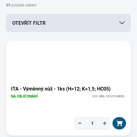
í
69
položek celkem
p
r
OTEVŘÍT FILTR
o
d
u
V
k
ý
t
p
ů
i
s
p
r
o
ITA - Výměnný nůž - 1ks (H=12; K=1,5; HC05)
d
NA OBJEDNÁNÍ
KÓD:
KKL.151215.R02L
u
k
t
ů
−
+