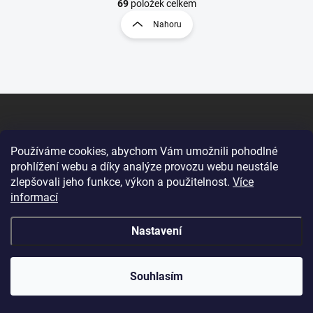
v
t
69
položek celkem
l
r
Nahoru
á
á
d
n
a
k
c
o
í
p
v
Z
r
á
á
v
n
p
k
í
a
y
Používáme cookies, abychom Vám umožnili pohodlné
t
v
prohlížení webu a díky analýze provozu webu neustále
ý
í
KONTAKT
zlepšovali jeho funkce, výkon a použitelnost.
Více
p
informací
i
kancelar
@
itatools.cz
s
u
Nastavení
+420 548 226 252
+420 604 774 784
Souhlasím
https://www.facebook.com/itatools.cz
itatools.cz