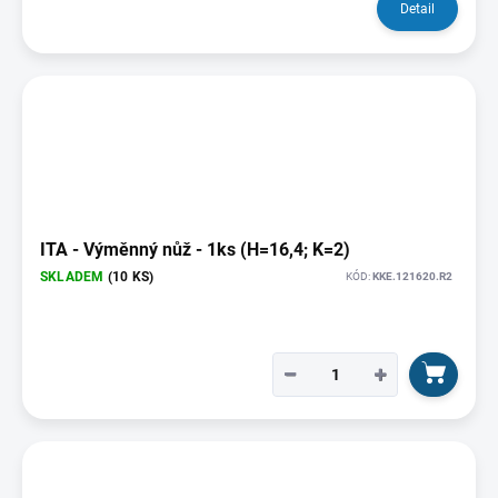
Detail
ITA - Výměnný nůž - 1ks (H=16,4; K=2)
SKLADEM
(10 KS)
KÓD:
KKE.121620.R2
−
+