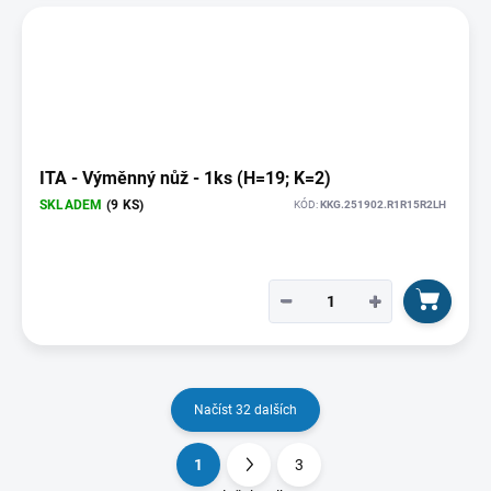
ITA - Výměnný nůž - 1ks (H=19; K=2)
SKLADEM
(9 KS)
KÓD:
KKG.251902.R1R15R2LH
−
+
Načíst 32 dalších
1
3
O
S