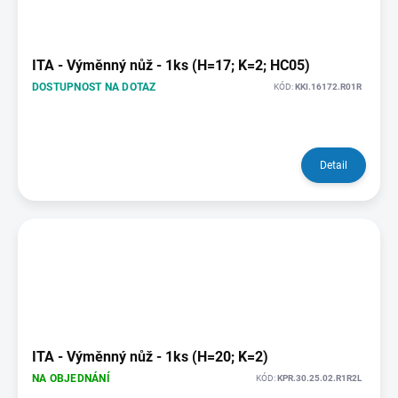
ITA - Výměnný nůž - 1ks (H=17; K=2; HC05)
DOSTUPNOST NA DOTAZ
KÓD:
KKI.16172.R01R
Detail
ITA - Výměnný nůž - 1ks (H=20; K=2)
NA OBJEDNÁNÍ
KÓD:
KPR.30.25.02.R1R2L