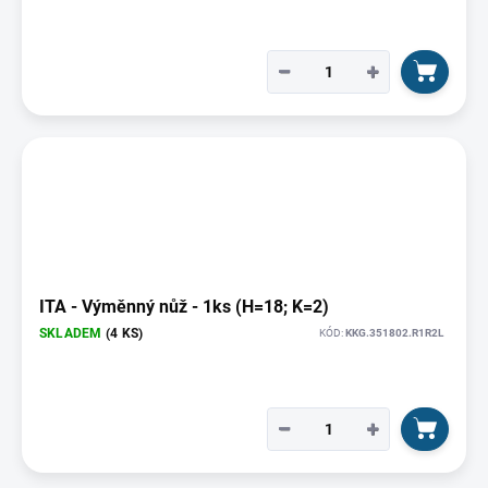
−
+
ITA - Výměnný nůž - 1ks (H=18; K=2)
SKLADEM
(4 KS)
KÓD:
KKG.351802.R1R2L
−
+