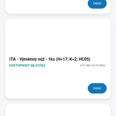
Detail
ITA - Výměnný nůž - 1ks (H=17; K=2; HC05)
DOSTUPNOST NA DOTAZ
KÓD:
KKI.16172.R03L
Detail