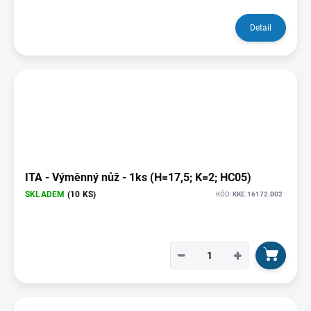
Detail
ITA - Výměnný nůž - 1ks (H=17,5; K=2; HC05)
SKLADEM
(10 KS)
KÓD:
KKE.16172.B02
−
+