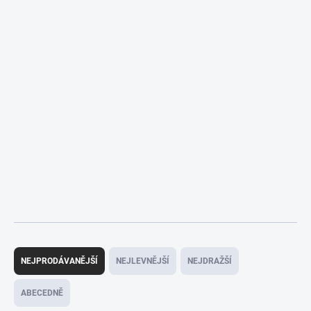
Ř
a
NEJPRODÁVANĚJŠÍ
NEJLEVNĚJŠÍ
NEJDRAŽŠÍ
z
e
ABECEDNĚ
n