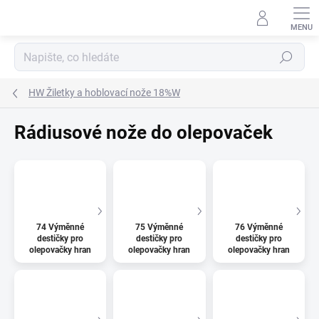
Přejít
na
obsah
Hledat
HW Žiletky a hoblovací nože 18%W
Rádiusové nože do olepovaček
74 Výměnné
75 Výměnné
76 Výměnné
destičky pro
destičky pro
destičky pro
olepovačky hran
olepovačky hran
olepovačky hran