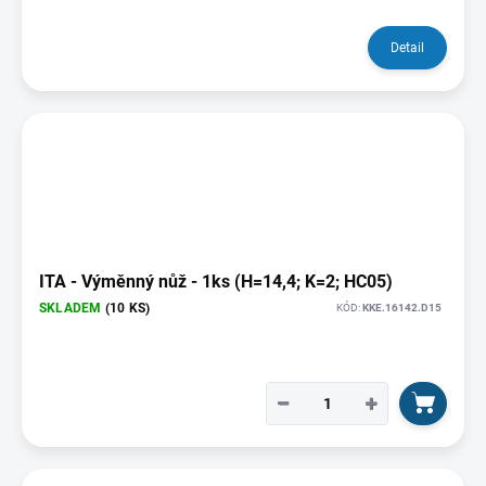
Detail
ITA - Výměnný nůž - 1ks (H=14,4; K=2; HC05)
SKLADEM
(10 KS)
KÓD:
KKE.16142.D15
−
+