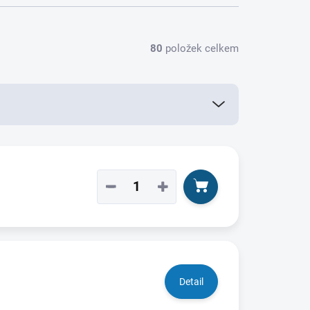
80
položek celkem
−
+
Detail