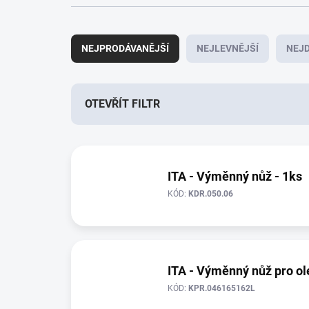
Ř
a
NEJPRODÁVANĚJŠÍ
NEJLEVNĚJŠÍ
NEJD
z
e
n
í
OTEVŘÍT FILTR
p
r
V
o
ý
d
p
ITA - Výměnný nůž - 1ks
u
i
k
KÓD:
KDR.050.06
s
t
p
ů
r
o
d
ITA - Výměnný nůž pro o
u
KÓD:
KPR.046165162L
k