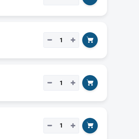
−
+
−
+
−
+