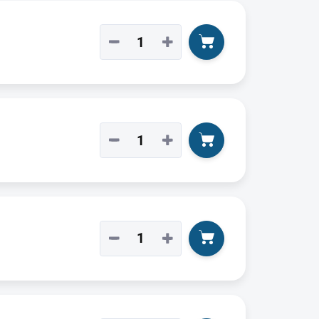
−
+
−
+
−
+