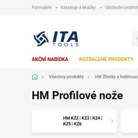
Přejít
Formuláře
Katalogy a letáčky
Obchodní podmí
na
obsah
AKČNÍ NABÍDKA
ROZBALENÉ PRODUKTY
Domů
Všechny produkty
HW Žiletky a hoblova
HM Profilové nože
HM KZ2 | KZ3 | KZ4 |
KZ5 | KZ6