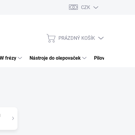
CZK
PRÁZDNÝ KOŠÍK
NÁKUPNÍ
KOŠÍK
HW frézy
Nástroje do olepovaček
Pilové kotouče
M