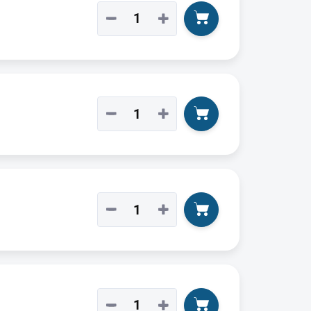
−
+
−
+
−
+
−
+