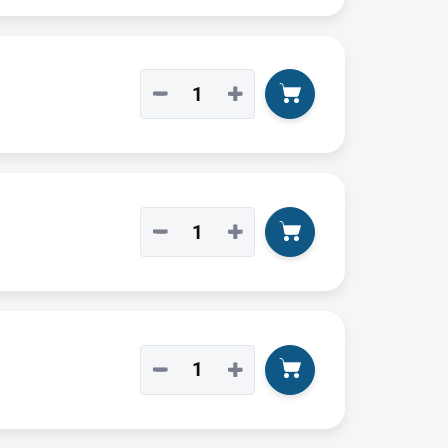
−
+
−
+
−
+