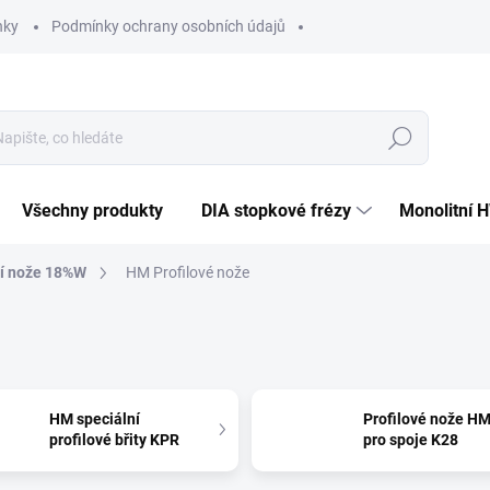
nky
Podmínky ochrany osobních údajů
Hledat
Všechny produkty
DIA stopkové frézy
Monolitní 
cí nože 18%W
HM Profilové nože
HM speciální
Profilové nože H
profilové břity KPR
pro spoje K28