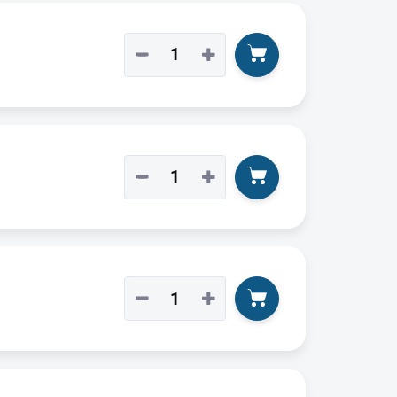
−
+
−
+
−
+