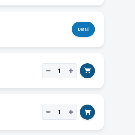
Detail
−
+
−
+