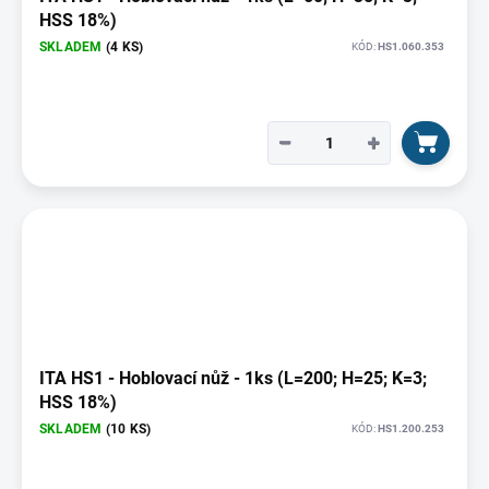
HSS 18%)
SKLADEM
(4 KS)
KÓD:
HS1.060.353
−
+
ITA HS1 - Hoblovací nůž - 1ks (L=200; H=25; K=3;
HSS 18%)
SKLADEM
(10 KS)
KÓD:
HS1.200.253