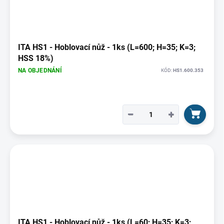
ITA HS1 - Hoblovací nůž - 1ks (L=600; H=35; K=3;
HSS 18%)
NA OBJEDNÁNÍ
KÓD:
HS1.600.353
−
+
ITA HS1 - Hoblovací nůž - 1ks (L=60; H=35; K=3;