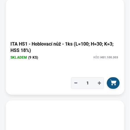
ITA HS1 - Hoblovací nůž - 1ks (L=100; H=30; K=3;
HSS 18%)
SKLADEM
(9 KS)
KÓD:
HS1.100.303
−
+