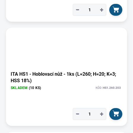
−
+
ITA HS1 - Hoblovací nůž - 1ks (L=260; H=20; K=3;
HSS 18%)
SKLADEM
(10 KS)
KÓD:
HS1.260.203
−
+