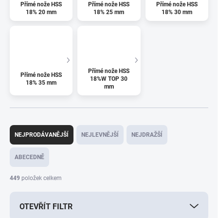
Přímé nože HSS
Přímé nože HSS
Přímé nože HSS
18% 20 mm
18% 25 mm
18% 30 mm
Přímé nože HSS
Přímé nože HSS
18%W TOP 30
18% 35 mm
mm
Ř
a
NEJPRODÁVANĚJŠÍ
NEJLEVNĚJŠÍ
NEJDRAŽŠÍ
z
e
ABECEDNĚ
n
í
449
položek celkem
p
r
OTEVŘÍT FILTR
o