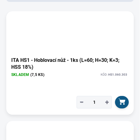
d
u
V
k
ý
t
p
ů
i
s
p
r
o
ITA HS1 - Hoblovací nůž - 1ks (L=60; H=30; K=3;
d
HSS 18%)
u
SKLADEM
(7,5 KS)
KÓD:
HS1.060.303
k
t
ů
−
+