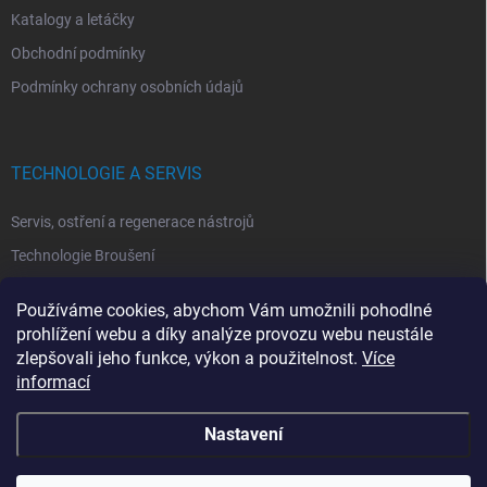
Katalogy a letáčky
Obchodní podmínky
Podmínky ochrany osobních údajů
TECHNOLOGIE A SERVIS
Servis, ostření a regenerace nástrojů
Technologie Broušení
Technologie Erodovaní
Používáme cookies, abychom Vám umožnili pohodlné
Technologie Laserová Ablace
prohlížení webu a díky analýze provozu webu neustále
zlepšovali jeho funkce, výkon a použitelnost.
Více
informací
Nastavení
Copyright 2026
ITA TOOLS ČESKO
. Všechna práva vyhrazena.
Upravit