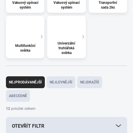
Vakuový upínací
Vakuový upínací
Transportní
systém
systém
sada 2ks
Univerzální
Multifunkční
truhlářská
svěrka
svěrka
Ř
a
NEJPRODÁVANĚJŠÍ
NEJLEVNĚJŠÍ
NEJDRAŽŠÍ
z
e
ABECEDNĚ
n
í
12
položek celkem
p
r
OTEVŘÍT FILTR
o