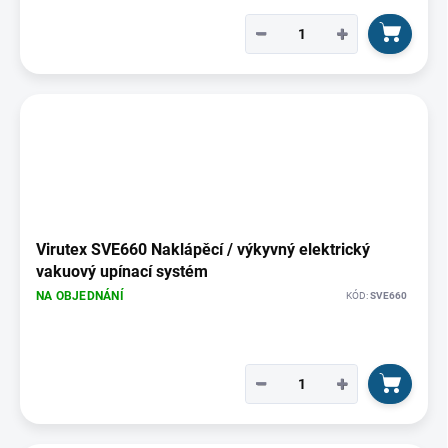
−
+
Virutex SVE660 Naklápěcí / výkyvný elektrický
vakuový upínací systém
NA OBJEDNÁNÍ
KÓD:
SVE660
−
+