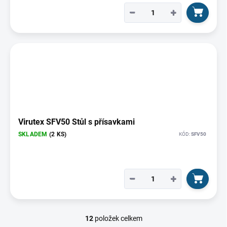
−
+
Virutex SFV50 Stůl s přísavkami
SKLADEM
(2 KS)
KÓD:
SFV50
−
+
12
položek celkem
O