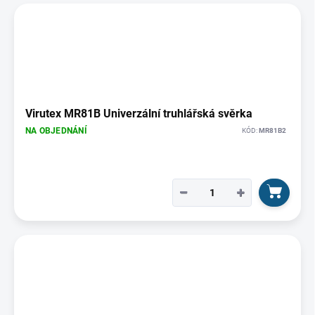
Virutex MR81B Univerzální truhlářská svěrka
NA OBJEDNÁNÍ
KÓD:
MR81B2
−
+