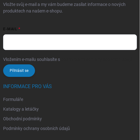
Vložte svůj e-mail a my vám budeme zasílat informace o nových
produktech na našem e-shopu.
E-MAIL
Vložením e-mailu souhlasíte s
podmínkami ochrany osobních údajů
Přihlásit se
INFORMACE PRO VÁS
Formuláře
Katalogy a letáčky
Obchodní podmínky
Podmínky ochrany osobních údajů