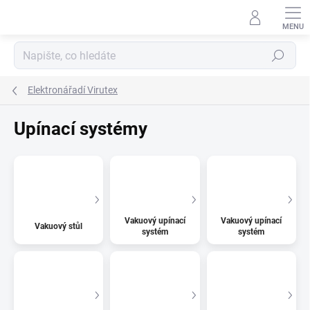
Přejít
na
obsah
Hledat
Elektronářadí Virutex
Upínací systémy
Vakuový upínací
Vakuový upínací
Vakuový stůl
systém
systém