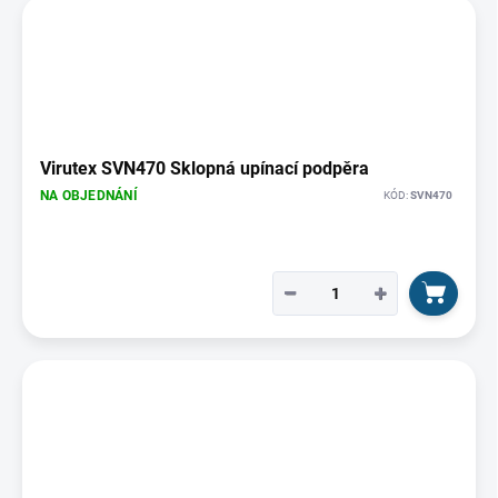
Virutex SVN470 Sklopná upínací podpěra
NA OBJEDNÁNÍ
KÓD:
SVN470
−
+