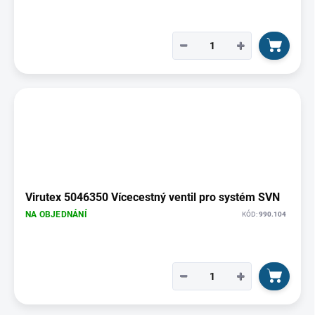
−
+
Virutex 5046350 Vícecestný ventil pro systém SVN
NA OBJEDNÁNÍ
KÓD:
990.104
−
+