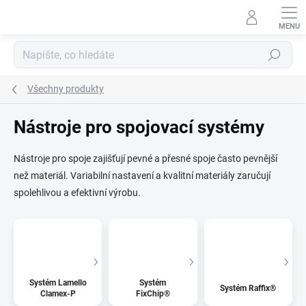
Přejít
na
obsah
Hledat
Všechny produkty
Nástroje pro spojovací systémy
Nástroje pro spoje zajišťují pevné a přesné spoje často pevnější
než materiál. Variabilní nastavení a kvalitní materiály zaručují
spolehlivou a efektivní výrobu.
Systém Lamello
Systém
Systém Raffix®
Clamex-P
FixChip®