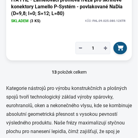
konektory Lamello P-Systém - povlakované NaDia
(D=9,8; I=0; S=12; L=80)
SKLADEM
(3 KS)
KÓD:
FHL.09.025.080.12XTR
−
+
13
položek celkem
O
v
l
Kategorie nástrojů pro výrobu konstrukčních a plošných
á
spojů tvoří technologický základ výroby spárovky,
d
a
eurohranolů, oken a nekonečného vlysu, kde se kombinuje
c
absolutní geometrická přesnost s vysokou pevností
í
p
výsledného produktu. Naše frézy maximalizují styčnou
r
plochu pro nanesení lepidla, čímž zajišťují, že spoj je
v