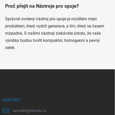
Proč přejít na Nástroje pro spoje?
Správně zvolený nástroj pro spoje je rozdílem mezi
produktem, který vydrží generace, a tím, který se časem
rozpadne. S našimi nástroji získáváte jistotu, že vaše
výrobky budou tvořit kompaktní, homogenní a pevný
celek.
Z
á
p
a
t
í
KONTAKT
kancelar
@
itatools.cz