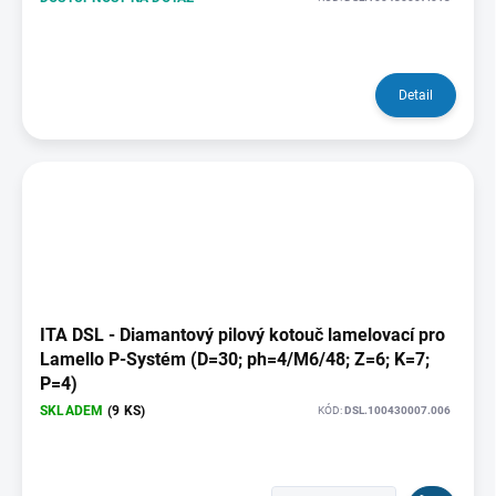
Detail
ITA DSL - Diamantový pilový kotouč lamelovací pro
Lamello P-Systém (D=30; ph=4/M6/48; Z=6; K=7;
P=4)
SKLADEM
(9 KS)
KÓD:
DSL.100430007.006