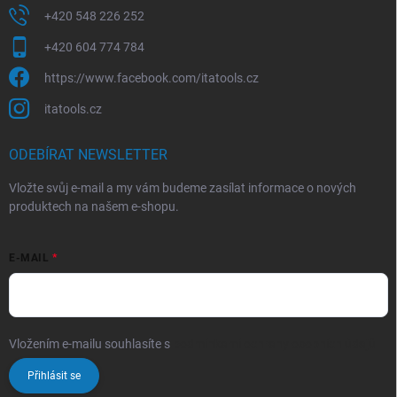
+420 548 226 252
+420 604 774 784
https://www.facebook.com/itatools.cz
itatools.cz
ODEBÍRAT NEWSLETTER
Vložte svůj e-mail a my vám budeme zasílat informace o nových
produktech na našem e-shopu.
E-MAIL
Vložením e-mailu souhlasíte s
podmínkami ochrany osobních údajů
Přihlásit se