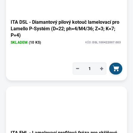
ITA DSL - Diamantový pilový kotouč lamelovací pro
Lamello P-Systém (D=22; ph=4/M4/36; Z=3; K=7;
P=4)
SKLADEM
(10 KS)
KÓD:
DSL.100422007.003
−
+
ITA FHL - Lamelovací profilová fréza pro skříňové