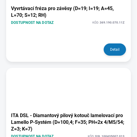
Vyvrtávací fréza pro závěsy (D=19; I=19; A=45,
L=70; S=12; RH)
DOSTUPNOST NA DOTAZ
KÓD:
369.190.070.11Z
Detail
ITA DSL - Diamantový pilový kotouč lamelovací pro
Lamello P-Systém (D=100,4; F=35; PH=2x 4/M5/54;
Z=3; K=7)
DOSTUPNOST NA DOTAZ
KÓD:
DSL.100435007.013