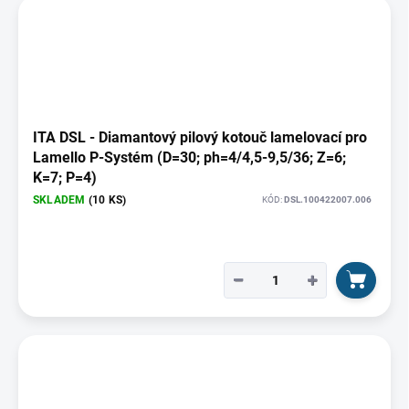
ITA DSL - Diamantový pilový kotouč lamelovací pro
Lamello P-Systém (D=30; ph=4/4,5-9,5/36; Z=6;
K=7; P=4)
SKLADEM
(10 KS)
KÓD:
DSL.100422007.006
−
+