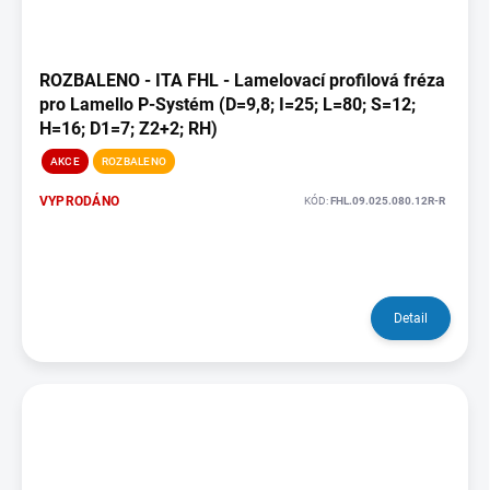
ROZBALENO - ITA FHL - Lamelovací profilová fréza
pro Lamello P-Systém (D=9,8; I=25; L=80; S=12;
H=16; D1=7; Z2+2; RH)
AKCE
ROZBALENO
VYPRODÁNO
KÓD:
FHL.09.025.080.12R-R
Detail