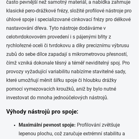
k
často pevnější než samotný materiál, a nabídka zahrnuje
y
klasické pero-drážkové frézy, složité profilové nástroje pro
v
ý
úhlové spoje i specializované cinkovací frézy pro délkové
p
nastavování dřeva. Tyto nástroje dodáváme v
i
s
celotvrdokovovém provedení i s pájenými břity z
u
rychlořezné oceli či tvrdokovu a díky preciznímu výbrusu
zubů do sebe dílce zapadají s mikrometrovou přesností,
čímž vzniká dokonale těsný a téměř neviditelný spoj. Pro
provozy vyžadující variabilitu nabízíme stavitelné sady,
které umožňují měnit šířku spoje či hloubku drážky
pomocí vymezovacích kroužků, aniž by bylo nutné
investovat do mnoha jednoúčelových nástrojů.
Výhody nástrojů pro spoje:
Maximální pevnost spoje:
Profilování zvětšuje
lepenou plochu, což zaručuje extrémní stabilitu a