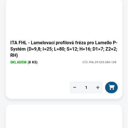
k
ý
t
p
ů
i
s
p
r
o
ITA FHL - Lamelovací profilová fréza pro Lamello P-
d
Systém (D=9,8; I=25; L=80; S=12; H=16; D1=7; Z2+2;
u
RH)
k
SKLADEM
(8 KS)
KÓD:
FHL.09.025.080.12R
t
ů
−
+