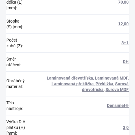
délka (L)
70,00
[mm]
:
Stopka
12,00
(S) [mm]
:
Počet
3+1
zubů (Z)
:
Směr
RH
otáčení
:
Laminovaná dřevotříska
,
Laminovaná MDF
,
Obráběný
Laminovaná překližka
,
Překližka
,
Surová
materiál
:
dřevotříska
,
Surová MDF
Tělo
Densimet®
nástroje
:
Výška DIA
plátku (H)
3,0
[mm]
: