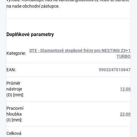
na naše obchodní zástupce.
Doplňkové parametry
DTE - Diamantové stopkové frézy pro NESTING Z3+1
Kategorie
:
TURBO
EAN
:
5903247010847
Průměr
nástroje
12,00
(D) [mm]
:
Pracovní
hloubka
22,00
(I) [mm]
:
Celková