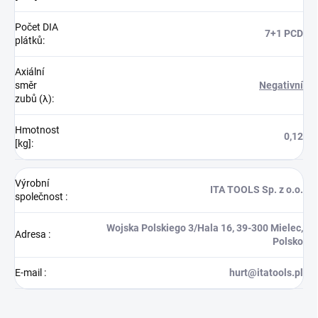
Počet DIA
7+1 PCD
plátků
:
Axiální
směr
Negativní
zubů (λ)
:
Hmotnost
0,12
[kg]
:
Výrobní
ITA TOOLS Sp. z o.o.
společnost
:
Wojska Polskiego 3/Hala 16, 39-300 Mielec,
Adresa
:
Polsko
E-mail
:
hurt@itatools.pl