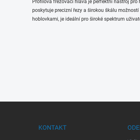
Profilová frézovací hlava je perfektní nástroj 
poskytuje precizní řezy a širokou škálu možností 
hoblovkami, je ideální pro široké spektrum uživat
Z
á
p
a
KONTAKT
ODE
t
í