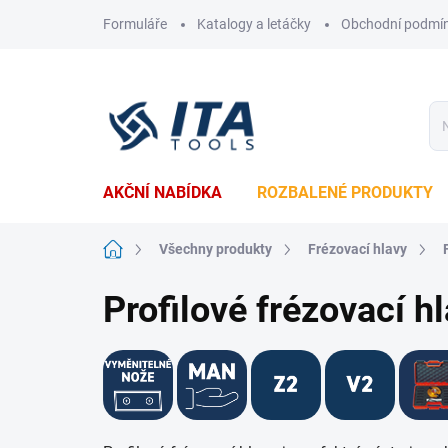
Přejít
Formuláře
Katalogy a letáčky
Obchodní podmí
na
obsah
AKČNÍ NABÍDKA
ROZBALENÉ PRODUKTY
Domů
Všechny produkty
Frézovací hlavy
Profilové frézovací h