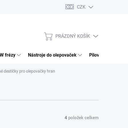
CZK
PRÁZDNÝ KOŠÍK
NÁKUPNÍ
KOŠÍK
HW frézy
Nástroje do olepovaček
Pilové kotouče
 destičky pro olepovačky hran
4
položek celkem