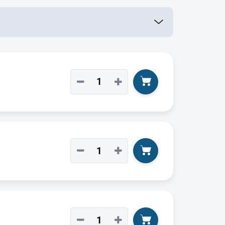
−
+
−
+
−
+