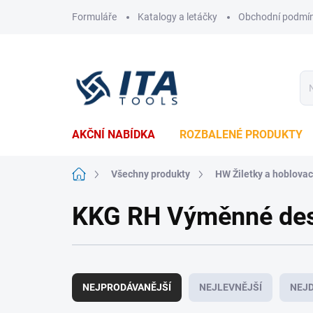
Přejít
Formuláře
Katalogy a letáčky
Obchodní podmí
na
obsah
AKČNÍ NABÍDKA
ROZBALENÉ PRODUKTY
Domů
Všechny produkty
HW Žiletky a hoblova
KKG RH Výměnné dest
Ř
a
NEJPRODÁVANĚJŠÍ
NEJLEVNĚJŠÍ
NEJD
z
e