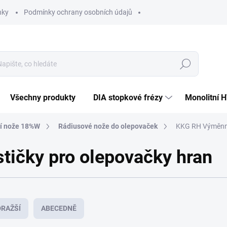
nky
Podmínky ochrany osobních údajů
Hledat
Všechny produkty
DIA stopkové frézy
Monolitní 
cí nože 18%W
Rádiusové nože do olepovaček
KKG RH Výměnné
ičky pro olepovačky hran
RAŽŠÍ
ABECEDNĚ