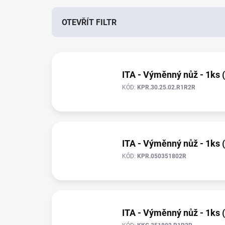
n
í
OTEVŘÍT FILTR
p
r
V
o
ý
d
p
ITA - Výměnný nůž - 1ks 
u
i
k
KÓD:
KPR.30.25.02.R1R2R
s
t
p
ů
r
o
d
ITA - Výměnný nůž - 1ks 
u
KÓD:
KPR.050351802R
k
t
ů
ITA - Výměnný nůž - 1ks 