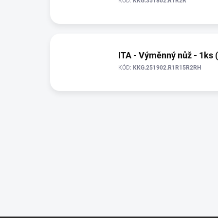
KÓD:
KKG.351802.R1R2R
ITA - Výměnný nůž - 1ks 
KÓD:
KKG.251902.R1R15R2RH