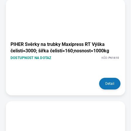
PIHER Svěrky na trubky Maxipress RT Výška
čelistí=3000; šířka čelistí=160;nosnost=1000kg
DOSTUPNOST NA DOTAZ
KÓD:
P61610
Detail