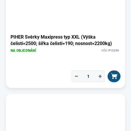
PIHER Svěrky Maxipress typ XXL (Výška
čelistí=2500; šířka čelistí=190; nosnost=2200kg)
NA OBJEDNÁNÍ
KÓD:
P12250
−
+