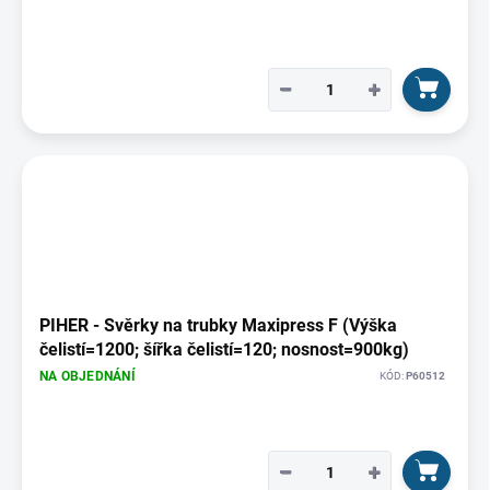
−
+
PIHER - Svěrky na trubky Maxipress F (Výška
čelistí=1200; šířka čelistí=120; nosnost=900kg)
NA OBJEDNÁNÍ
KÓD:
P60512
−
+