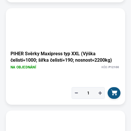
PIHER Svěrky Maxipress typ XXL (Výška
čelistí=1000; šířka čelistí=190; nosnost=2200kg)
NA OBJEDNÁNÍ
KÓD:
P12100
−
+