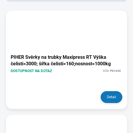
d
u
V
k
ý
t
p
ů
i
s
p
r
o
PIHER Svěrky na trubky Maxipress RT Výška
d
čelistí=3000; šířka čelistí=160;nosnost=1000kg
u
DOSTUPNOST NA DOTAZ
KÓD:
P61630
k
t
ů
Detail