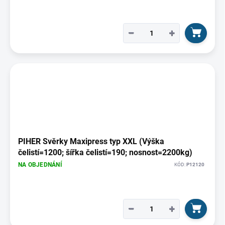
−
+
PIHER Svěrky Maxipress typ XXL (Výška
čelistí=1200; šířka čelistí=190; nosnost=2200kg)
NA OBJEDNÁNÍ
KÓD:
P12120
−
+