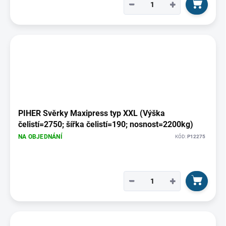
−
+
PIHER Svěrky Maxipress typ XXL (Výška
čelistí=2750; šířka čelistí=190; nosnost=2200kg)
NA OBJEDNÁNÍ
KÓD:
P12275
−
+