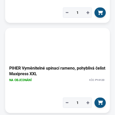
−
+
PIHER Vyměnitelné upínací rameno, pohyblivá čelist
Maxipress XXL
NA OBJEDNÁNÍ
KÓD:
P14120
−
+