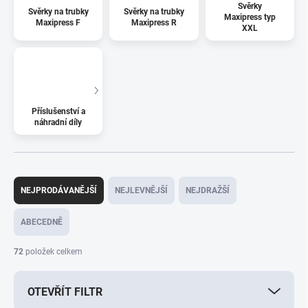
Svěrky
Svěrky na trubky
Svěrky na trubky
Maxipress typ
Maxipress F
Maxipress R
XXL
Příslušenství a
náhradní díly
Ř
a
NEJPRODÁVANĚJŠÍ
NEJLEVNĚJŠÍ
NEJDRAŽŠÍ
z
e
ABECEDNĚ
n
í
72
položek celkem
p
r
OTEVŘÍT FILTR
o