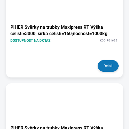
PIHER Svěrky na trubky Maxipress RT Výška
čelistí=3000; šířka čelistí=160;nosnost=1000kg
DOSTUPNOST NA DOTAZ
KÓD:
P61625
Detail
PIHER Svěrky na trubky Maxipress RT Výška