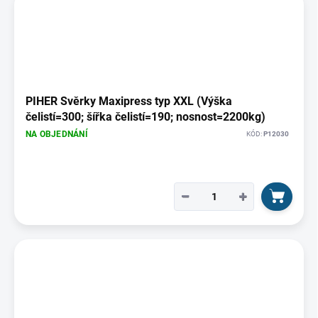
PIHER Svěrky Maxipress typ XXL (Výška
čelistí=300; šířka čelistí=190; nosnost=2200kg)
NA OBJEDNÁNÍ
KÓD:
P12030
−
+