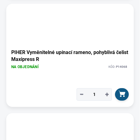
PIHER Vyměnitelné upínací rameno, pohyblivá čelist
Maxipress R
NA OBJEDNÁNÍ
KÓD:
P14068
−
+