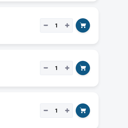
−
+
−
+
−
+