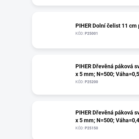
t
ů
PIHER Dolní čelist 11 cm 
KÓD:
P25001
PIHER Dřevěná páková svěrka (H=2000; W=200;
x 5 mm; N=500; Váha=0,5
KÓD:
P25200
PIHER Dřevěná páková svěrka (H=1500; W=150;
x 5 mm; N=500; Váha=0,4
KÓD:
P25150