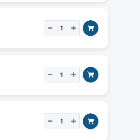
−
+
−
+
−
+