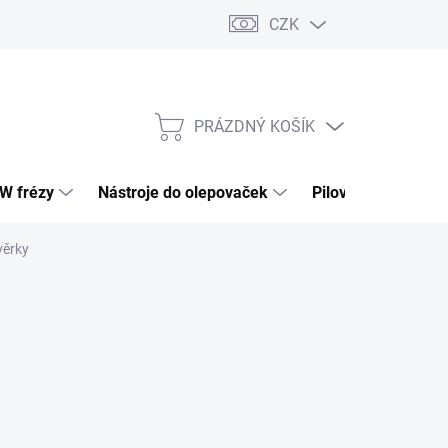
CZK
PRÁZDNÝ KOŠÍK
NÁKUPNÍ
KOŠÍK
HW frézy
Nástroje do olepovaček
Pilové kotouče
věrky