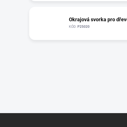
Okrajová svorka pro dře
KÓD:
P25020
Z
á