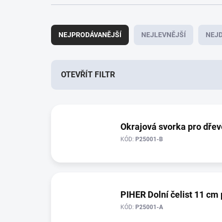
Ř
a
NEJPRODÁVANĚJŠÍ
NEJLEVNĚJŠÍ
NEJD
z
e
n
í
OTEVŘÍT FILTR
p
r
V
o
ý
d
p
Okrajová svorka pro dře
u
i
k
KÓD:
P25001-B
s
t
p
ů
r
o
d
PIHER Dolní čelist 11 cm 
u
KÓD:
P25001-A
k