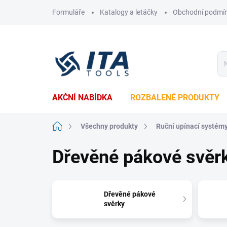
Přejít
Formuláře
Katalogy a letáčky
Obchodní podmí
na
obsah
AKČNÍ NABÍDKA
ROZBALENÉ PRODUKTY
Domů
Všechny produkty
Ruční upínací systém
Dřevěné pákové svěr
Dřevěné pákové
svěrky