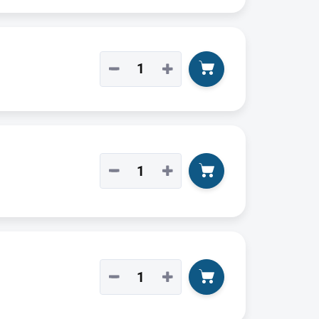
−
+
−
+
−
+