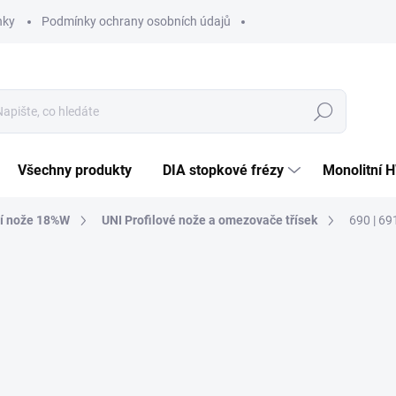
nky
Podmínky ochrany osobních údajů
Hledat
Všechny produkty
DIA stopkové frézy
Monolitní 
cí nože 18%W
UNI Profilové nože a omezovače třísek
690 | 69