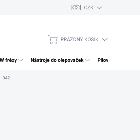
CZK
PRÁZDNÝ KOŠÍK
NÁKUPNÍ
KOŠÍK
HW frézy
Nástroje do olepovaček
Pilové kotouče
1.042