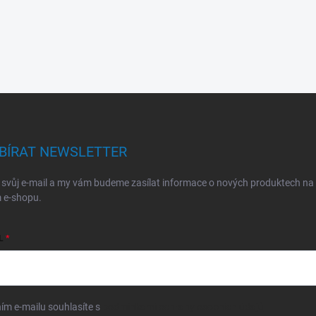
BÍRAT NEWSLETTER
 svůj e-mail a my vám budeme zasílat informace o nových produktech na
 e-shopu.
L
ím e-mailu souhlasíte s
podmínkami ochrany osobních údajů