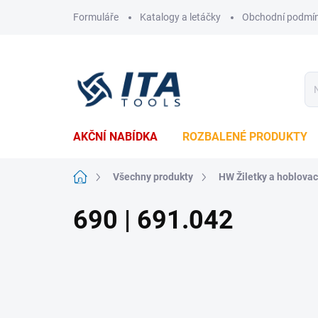
Přejít
Formuláře
Katalogy a letáčky
Obchodní podmí
na
obsah
AKČNÍ NABÍDKA
ROZBALENÉ PRODUKTY
Domů
Všechny produkty
HW Žiletky a hoblova
690 | 691.042