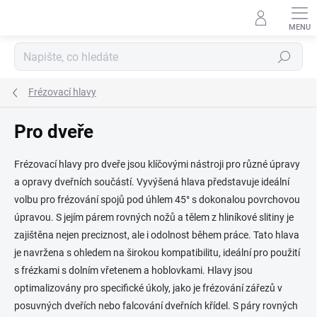
Přejít
na
obsah
Hledat
Frézovací hlavy
Pro dveře
Frézovací hlavy pro dveře jsou klíčovými nástroji pro různé úpravy
a opravy dveřních součástí. Vyvýšená hlava představuje ideální
volbu pro frézování spojů pod úhlem 45° s dokonalou povrchovou
úpravou. S jejím párem rovných nožů a tělem z hliníkové slitiny je
zajištěna nejen preciznost, ale i odolnost během práce. Tato hlava
je navržena s ohledem na širokou kompatibilitu, ideální pro použití
s frézkami s dolním vřetenem a hoblovkami. Hlavy jsou
optimalizovány pro specifické úkoly, jako je frézování zářezů v
posuvných dveřích nebo falcování dveřních křídel. S páry rovných