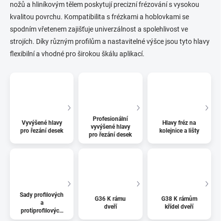
nožů a hliníkovým tělem poskytují precizní frézování s vysokou
kvalitou povrchu. Kompatibilita s frézkami a hoblovkami se
spodním vřetenem zajišťuje univerzálnost a spolehlivost ve
strojích. Díky různým profilům a nastavitelné výšce jsou tyto hlavy
flexibilní a vhodné pro širokou škálu aplikací.
Profesionální
Vyvýšené hlavy
Hlavy fréz na
vyvýšené hlavy
pro řezání desek
kolejnice a lišty
pro řezání desek
Sady profilových
G36 K rámu
G38 K rámům
a
dveří
křídel dveří
protiprofilových
hlav fréz