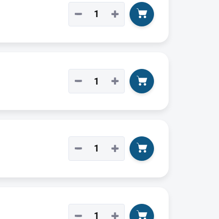
−
+
−
+
−
+
−
+