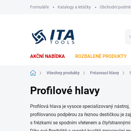
Přejít
Formuláře
Katalogy a letáčky
Obchodní podmí
na
obsah
AKČNÍ NABÍDKA
ROZBALENÉ PRODUKTY
Domů
Všechny produkty
Frézovací hlavy
Profilové hlavy
Profilová hlava je vysoce specializovaný nástroj
profilovanou podpěrou za řeznou destičkou je zaj
s frézkami se spodním vřetenem a čtyřstrannými h
Díky své flexibilitě a vysoké kvalitě zpracování 