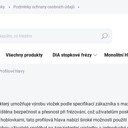
nky
Podmínky ochrany osobních údajů
Hledat
Všechny produkty
DIA stopkové frézy
Monolitní 
Profilové hlavy
, který umožňuje výrobu vložek podle specifikací zákazníka s max
ištěna bezpečnost a přesnost při frézování, což uživatelům pos
oblovkami, tato profilová hlava nabízí široké možnosti použití 
mohou uživatelé spoléhat na konzistentní výsledky a jednoduché 