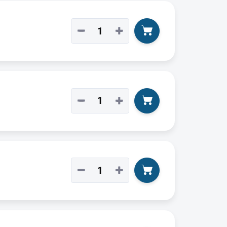
−
+
−
+
−
+