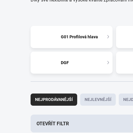
G01 Profilová hlava
DGF
Ř
a
NEJPRODÁVANĚJŠÍ
NEJLEVNĚJŠÍ
NEJD
z
e
n
í
OTEVŘÍT FILTR
p