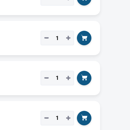
−
+
−
+
−
+