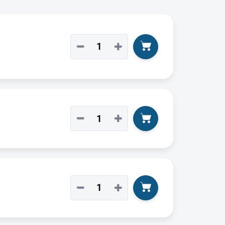
−
+
−
+
−
+