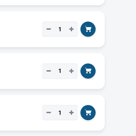
−
+
−
+
−
+