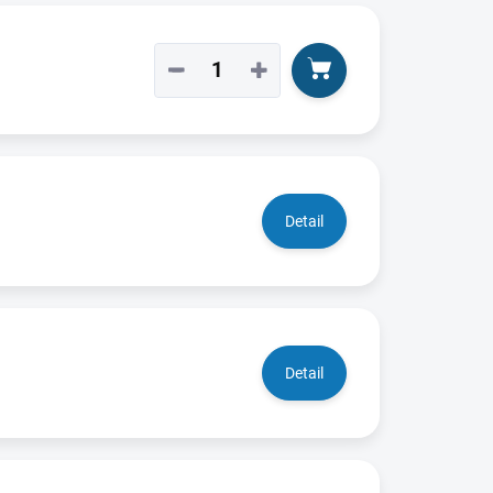
−
+
Detail
Detail