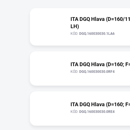
r
V
o
ý
d
ITA DGQ Hlava (D=160/116
p
u
LH)
i
k
s
t
KÓD:
DGQ.160030030.1LA6
p
ů
r
o
d
ITA DGQ Hlava (D=160; F=
u
k
KÓD:
DGQ.160030030.0RF4
t
ů
ITA DGQ Hlava (D=160; F=
KÓD:
DGQ.160030030.0RE4