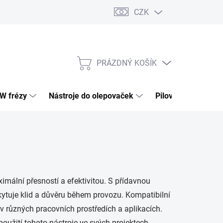
CZK
PRÁZDNÝ KOŠÍK
NÁKUPNÍ
KOŠÍK
HW frézy
Nástroje do olepovaček
Pilové kotouče
imální přesností a efektivitou. S přídavnou
kytuje klid a důvěru během provozu. Kompatibilní
v různých pracovních prostředích a aplikacích.
použití tohoto nástroje ve svých projektech.