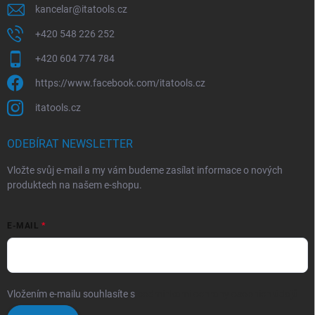
kancelar
@
itatools.cz
+420 548 226 252
+420 604 774 784
https://www.facebook.com/itatools.cz
itatools.cz
ODEBÍRAT NEWSLETTER
Vložte svůj e-mail a my vám budeme zasílat informace o nových
produktech na našem e-shopu.
E-MAIL
Vložením e-mailu souhlasíte s
podmínkami ochrany osobních údajů