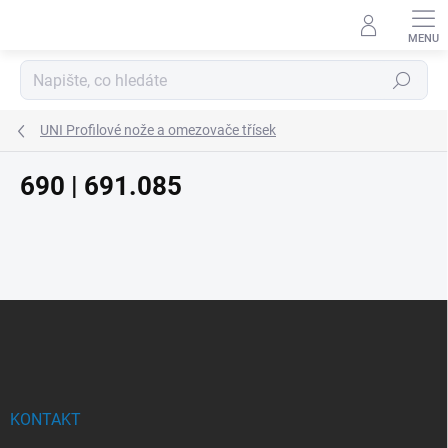
Přejít
na
obsah
Hledat
UNI Profilové nože a omezovače třísek
690 | 691.085
Z
á
p
a
t
í
KONTAKT