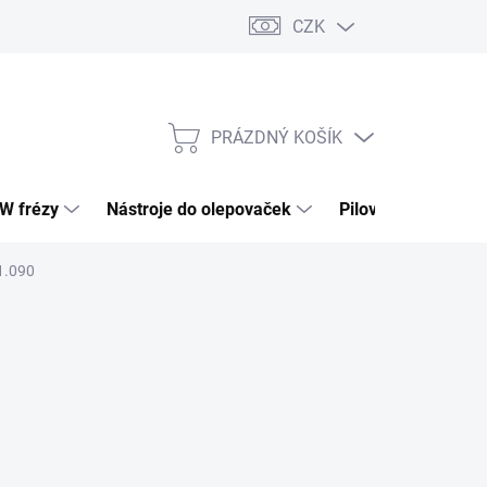
CZK
PRÁZDNÝ KOŠÍK
NÁKUPNÍ
KOŠÍK
HW frézy
Nástroje do olepovaček
Pilové kotouče
1.090