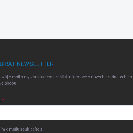
BÍRAT NEWSLETTER
 svůj e-mail a my vám budeme zasílat informace o nových produktech na
 e-shopu.
L
ím e-mailu souhlasíte s
podmínkami ochrany osobních údajů