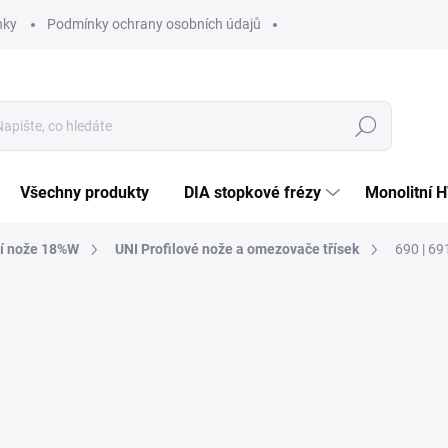
nky
Podmínky ochrany osobních údajů
Hledat
Všechny produkty
DIA stopkové frézy
Monolitní 
cí nože 18%W
UNI Profilové nože a omezovače třísek
690 | 69