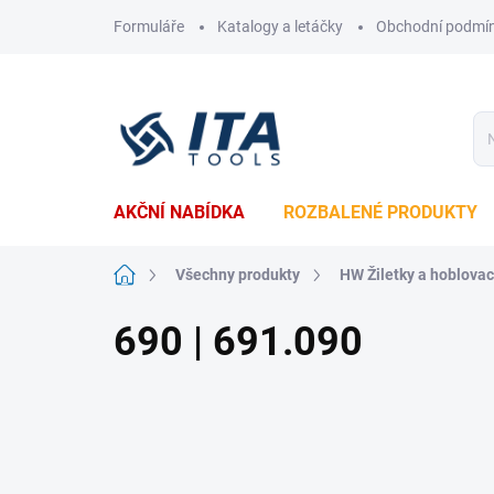
Přejít
Formuláře
Katalogy a letáčky
Obchodní podmí
na
obsah
AKČNÍ NABÍDKA
ROZBALENÉ PRODUKTY
Domů
Všechny produkty
HW Žiletky a hoblova
690 | 691.090