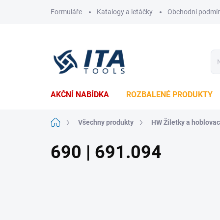
Přejít
Formuláře
Katalogy a letáčky
Obchodní podmí
na
obsah
AKČNÍ NABÍDKA
ROZBALENÉ PRODUKTY
Domů
Všechny produkty
HW Žiletky a hoblova
690 | 691.094