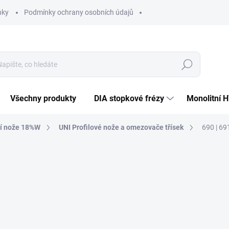
nky
Podmínky ochrany osobních údajů
Hledat
Všechny produkty
DIA stopkové frézy
Monolitní 
cí nože 18%W
UNI Profilové nože a omezovače třísek
690 | 69