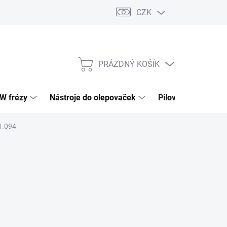
CZK
PRÁZDNÝ KOŠÍK
NÁKUPNÍ
KOŠÍK
HW frézy
Nástroje do olepovaček
Pilové kotouče
1.094