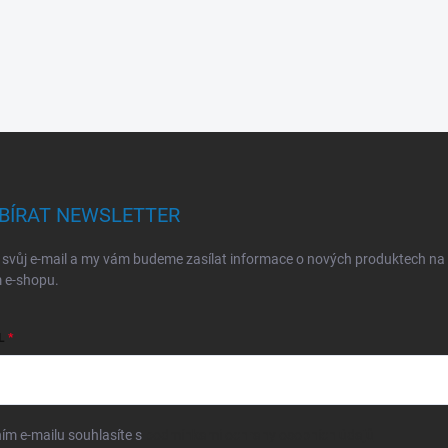
BÍRAT NEWSLETTER
 svůj e-mail a my vám budeme zasílat informace o nových produktech na
 e-shopu.
L
ím e-mailu souhlasíte s
podmínkami ochrany osobních údajů