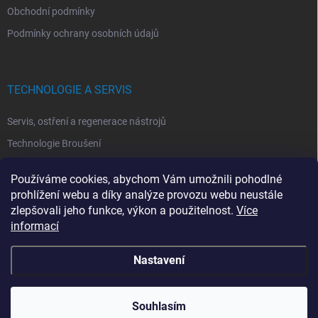
Obchodní podmínky
Podmínky ochrany osobních údajů
TECHNOLOGIE A SERVIS
Servis, ostření a regenerace nástrojů
Technologie Broušení
Technologie Erodovaní
Používáme cookies, abychom Vám umožnili pohodlné
Technologie Laserová Ablace
prohlížení webu a díky analýze provozu webu neustále
zlepšovali jeho funkce, výkon a použitelnost.
Více
informací
Nastavení
Copyright 2026
ITA TOOLS ČESKO
. Všechna práva vyhrazena.
Upravit
nastavení cookies
Souhlasím