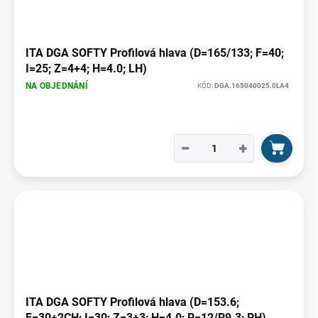
ITA DGA SOFTY Profilová hlava (D=165/133; F=40;
I=25; Z=4+4; H=4.0; LH)
NA OBJEDNÁNÍ
KÓD:
DGA.165040025.0LA4
−
+
ITA DGA SOFTY Profilová hlava (D=153.6;
F=30+2CH; I=30; Z=3+3; H=4.0; R=12/R9.3; RH)