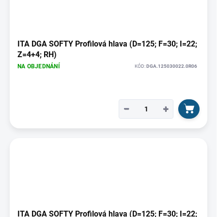
ITA DGA SOFTY Profilová hlava (D=125; F=30; I=22;
Z=4+4; RH)
NA OBJEDNÁNÍ
KÓD:
DGA.125030022.0R06
−
+
ITA DGA SOFTY Profilová hlava (D=125; F=30; I=22;