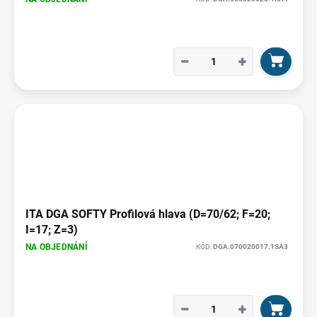
−
+
ITA DGA SOFTY Profilová hlava (D=70/62; F=20;
I=17; Z=3)
NA OBJEDNÁNÍ
KÓD:
DGA.070020017.1SA3
−
+