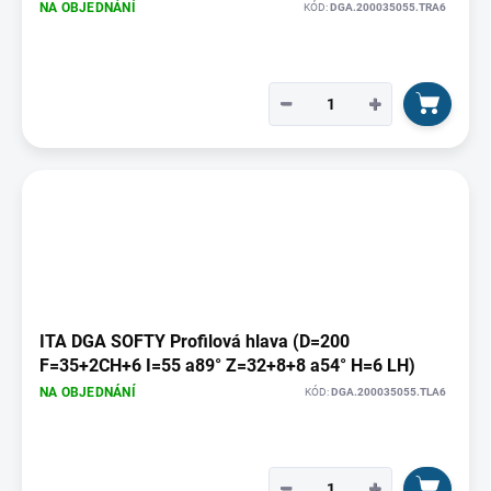
NA OBJEDNÁNÍ
KÓD:
DGA.200035055.TRA6
−
+
ITA DGA SOFTY Profilová hlava (D=200
F=35+2CH+6 I=55 a89° Z=32+8+8 a54° H=6 LH)
NA OBJEDNÁNÍ
KÓD:
DGA.200035055.TLA6
−
+