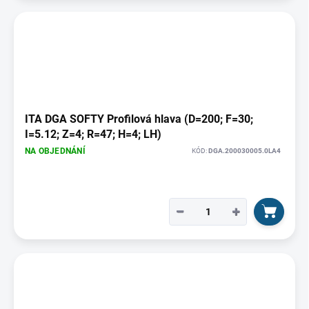
ITA DGA SOFTY Profilová hlava (D=200; F=30;
I=5.12; Z=4; R=47; H=4; LH)
NA OBJEDNÁNÍ
KÓD:
DGA.200030005.0LA4
−
+