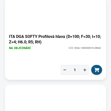
ITA DGA SOFTY Profilová hlava (D=100; F=30; I=10;
Z=4; H6.0; R5; RH)
NA OBJEDNÁNÍ
KÓD:
DGA.100030010.0RA6
−
+