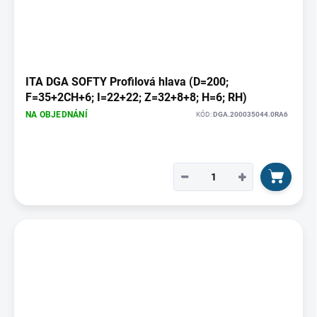
ITA DGA SOFTY Profilová hlava (D=200;
F=35+2CH+6; I=22+22; Z=32+8+8; H=6; RH)
NA OBJEDNÁNÍ
KÓD:
DGA.200035044.0RA6
−
+