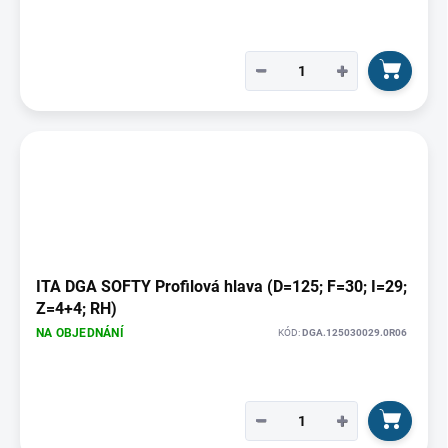
−
+
ITA DGA SOFTY Profilová hlava (D=125; F=30; I=29;
Z=4+4; RH)
NA OBJEDNÁNÍ
KÓD:
DGA.125030029.0R06
−
+