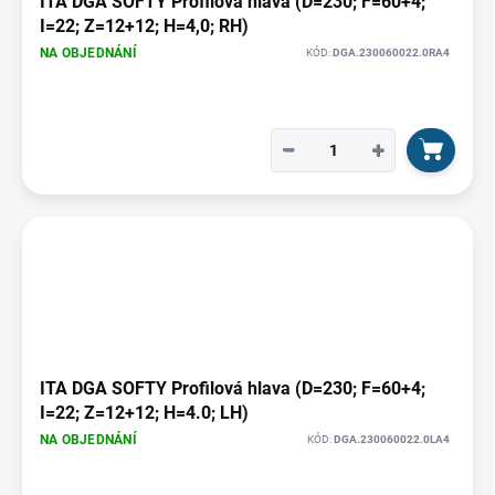
o
ITA DGA SOFTY Profilová hlava (D=230; F=60+4;
d
I=22; Z=12+12; H=4,0; RH)
u
NA OBJEDNÁNÍ
KÓD:
DGA.230060022.0RA4
k
t
ů
−
+
ITA DGA SOFTY Profilová hlava (D=230; F=60+4;
I=22; Z=12+12; H=4.0; LH)
NA OBJEDNÁNÍ
KÓD:
DGA.230060022.0LA4