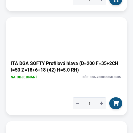
ITA DGA SOFTY Profilová hlava (D=200 F=35+2CH
I=50 Z=18+6+18 (42) H=5.0 RH)
NA OBJEDNÁNÍ
KÓD:
DGA.200035050.0R05
−
+