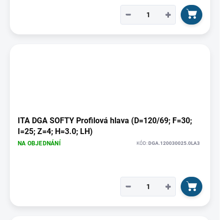
−
+
ITA DGA SOFTY Profilová hlava (D=120/69; F=30;
I=25; Z=4; H=3.0; LH)
NA OBJEDNÁNÍ
KÓD:
DGA.120030025.0LA3
−
+