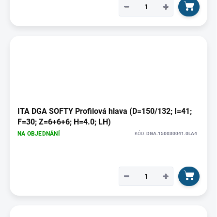
−
+
ITA DGA SOFTY Profilová hlava (D=150/132; I=41;
F=30; Z=6+6+6; H=4.0; LH)
NA OBJEDNÁNÍ
KÓD:
DGA.150030041.0LA4
−
+