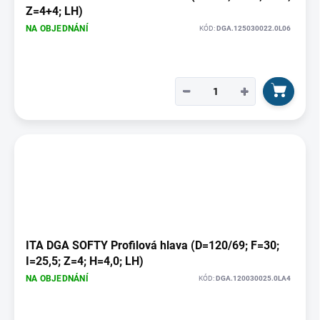
Z=4+4; LH)
NA OBJEDNÁNÍ
KÓD:
DGA.125030022.0L06
−
+
ITA DGA SOFTY Profilová hlava (D=120/69; F=30;
I=25,5; Z=4; H=4,0; LH)
NA OBJEDNÁNÍ
KÓD:
DGA.120030025.0LA4