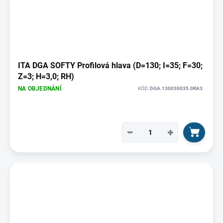
ITA DGA SOFTY Profilová hlava (D=130; I=35; F=30;
Z=3; H=3,0; RH)
NA OBJEDNÁNÍ
KÓD:
DGA.130030035.0RA3
−
+