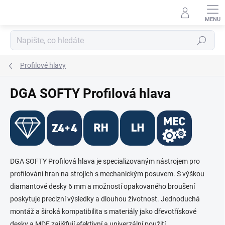
Přejít
na
obsah
Hledat
Profilové hlavy
DGA SOFTY Profilová hlava
DGA SOFTY Profilová hlava je specializovaným nástrojem pro
profilování hran na strojích s mechanickým posuvem. S výškou
diamantové desky 6 mm a možností opakovaného broušení
poskytuje precizní výsledky a dlouhou životnost. Jednoduchá
montáž a široká kompatibilita s materiály jako dřevotřískové
desky a MDF zajišťují efektivní a univerzální použití.