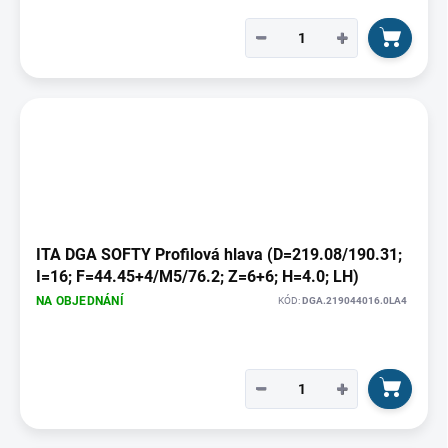
−
+
ITA DGA SOFTY Profilová hlava (D=219.08/190.31;
I=16; F=44.45+4/M5/76.2; Z=6+6; H=4.0; LH)
NA OBJEDNÁNÍ
KÓD:
DGA.219044016.0LA4
−
+