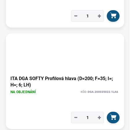
−
+
ITA DGA SOFTY Profilová hlava (D=200; F=35; I=;
H=; 6; LH)
NA OBJEDNÁNÍ
KÓD:
DGA.200035022.1LA6
−
+