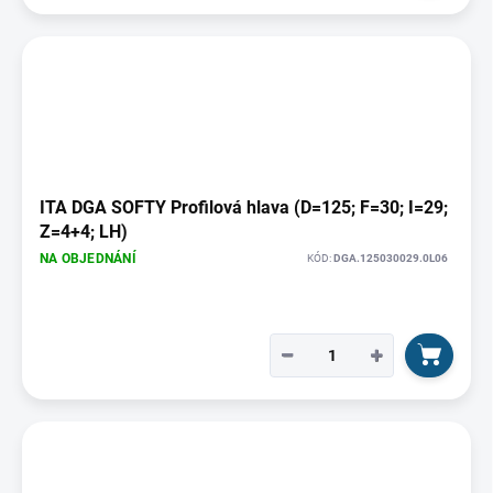
ITA DGA SOFTY Profilová hlava (D=125; F=30; I=29;
Z=4+4; LH)
NA OBJEDNÁNÍ
KÓD:
DGA.125030029.0L06
−
+