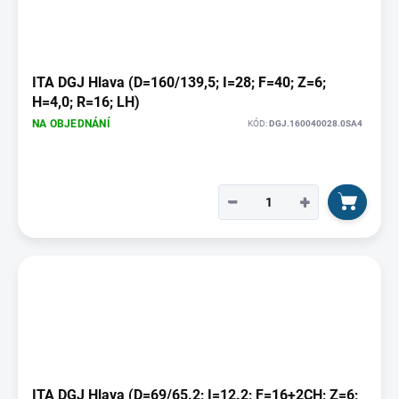
ITA DGJ Hlava (D=160/139,5; I=28; F=40; Z=6;
H=4,0; R=16; LH)
NA OBJEDNÁNÍ
KÓD:
DGJ.160040028.0SA4
−
+
ITA DGJ Hlava (D=69/65.2; I=12.2; F=16+2CH; Z=6;