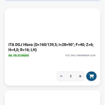
d
u
V
k
ý
t
p
ů
i
s
p
r
o
ITA DGJ Hlava (D=160/139,5; I=28+90°; F=40; Z=6;
d
H=4,0; R=16; LH)
u
NA OBJEDNÁNÍ
KÓD:
DGJ.160040028.1LA4
k
t
ů
−
+