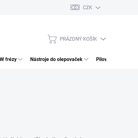
CZK
PRÁZDNÝ KOŠÍK
NÁKUPNÍ
KOŠÍK
HW frézy
Nástroje do olepovaček
Pilové kotouče