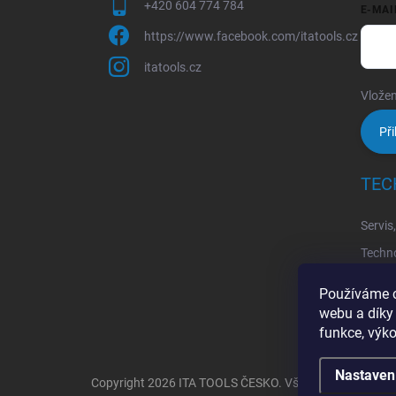
+420 604 774 784
E-MAI
https://www.facebook.com/itatools.cz
itatools.cz
Vložen
Při
TEC
Servis
Techno
Techno
Používáme c
Techno
webu a díky
funkce, výko
Nastaven
Copyright 2026
ITA TOOLS ČESKO
. Všechna práva vyh