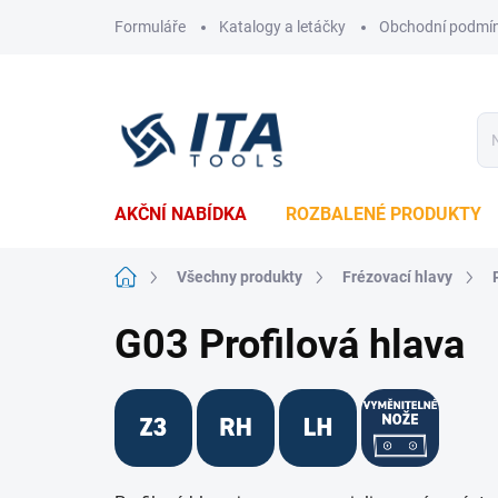
Přejít
Formuláře
Katalogy a letáčky
Obchodní podmí
na
obsah
AKČNÍ NABÍDKA
ROZBALENÉ PRODUKTY
Domů
Všechny produkty
Frézovací hlavy
G03 Profilová hlava