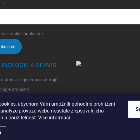
L
ím e-mailu souhlasíte s
podmínkami ochrany osobních údajů
hlásit se
HNOLOGIE A SERVIS
, ostření a regenerace nástrojů
logie Broušení
logie Erodovaní
ookies, abychom Vám umožnili pohodlné prohlížení
logie Laserová Ablace
S
 analýze provozu webu neustále zlepšovali jeho
n a použitelnost.
Více informací
í
razena.
Upravit nastavení cookies