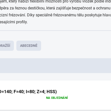
em, který nabízí flexibilní možnosti pro výrobu vložek podle in
 podpěra za řeznou destičkou, která zajišťuje bezpečnost a ochra
ecizní frézování. Díky speciálně frézovanému tělu poskytuje hla
sajícími profily.
RAŽŠÍ
ABECEDNĚ
D=140; F=40; I=80; Z=4; HSS)
NA OBJEDNÁNÍ