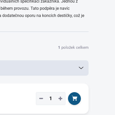
dividuálních specifikací zákazníka. Jednou z
nu během provozu. Tato podpěra je navíc
va dodatečnou oporu na koncích destičky, což je
1
položek celkem
−
+