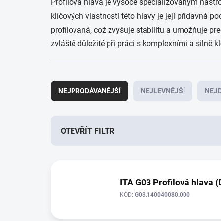
Profilová hlava je vysoce specializovaným nástroj
klíčových vlastností této hlavy je její přídavná
profilovaná, což zvyšuje stabilitu a umožňuje pr
zvláště důležité při práci s komplexními a silně kle
Ř
a
NEJPRODÁVANĚJŠÍ
NEJLEVNĚJŠÍ
NEJD
z
e
n
í
OTEVŘÍT FILTR
p
r
V
o
ý
d
p
ITA G03 Profilová hlava (
u
i
k
KÓD:
G03.140040080.000
s
t
p
ů