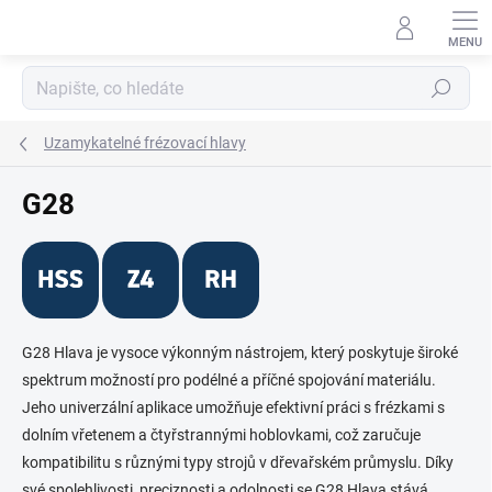
Přejít
na
obsah
Hledat
Uzamykatelné frézovací hlavy
G28
G28 Hlava je vysoce výkonným nástrojem, který poskytuje široké
spektrum možností pro podélné a příčné spojování materiálu.
Jeho univerzální aplikace umožňuje efektivní práci s frézkami s
dolním vřetenem a čtyřstrannými hoblovkami, což zaručuje
kompatibilitu s různými typy strojů v dřevařském průmyslu. Díky
své spolehlivosti, preciznosti a odolnosti se G28 Hlava stává