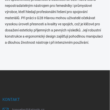
nepostradatelným nástrojem pro řemeslníky i průmyslové
výrobce, kteří hledají profesionální řešení pro spojování
materiálů. Při práci s G28 Hlavou mohou uživatelé očekávat
vysokou úroveň přesnosti a kvality ve spojích, což je klíčové pro
dosažení esteticky příjemných a pevných výsledků. Její robustní
konstrukce a ergonomický design zajišťují pohodlnou manipulaci
a dlouhou životnost nástroje i při intenzivním používání.
Z
á
p
a
t
í
KONTAKT
kancelar
@
itatools.cz