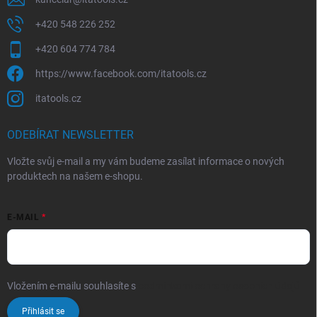
+420 548 226 252
+420 604 774 784
https://www.facebook.com/itatools.cz
itatools.cz
ODEBÍRAT NEWSLETTER
Vložte svůj e-mail a my vám budeme zasílat informace o nových
produktech na našem e-shopu.
E-MAIL
Vložením e-mailu souhlasíte s
podmínkami ochrany osobních údajů
Přihlásit se