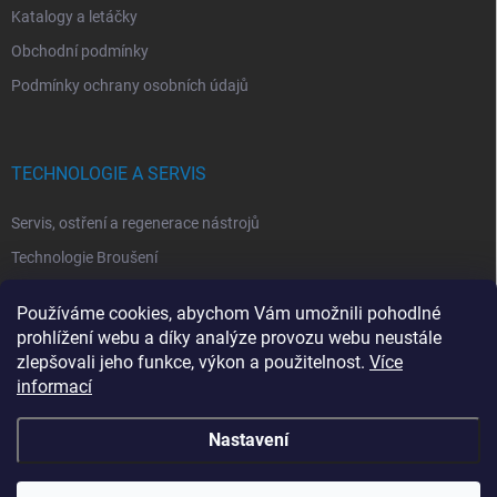
Katalogy a letáčky
Obchodní podmínky
Podmínky ochrany osobních údajů
TECHNOLOGIE A SERVIS
Servis, ostření a regenerace nástrojů
Technologie Broušení
Technologie Erodovaní
Používáme cookies, abychom Vám umožnili pohodlné
Technologie Laserová Ablace
prohlížení webu a díky analýze provozu webu neustále
zlepšovali jeho funkce, výkon a použitelnost.
Více
informací
Nastavení
Copyright 2026
ITA TOOLS ČESKO
. Všechna práva vyhrazena.
Upravit