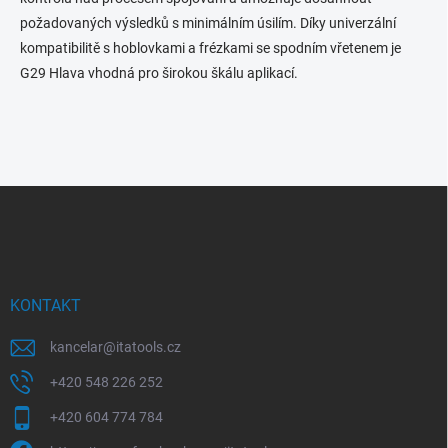
požadovaných výsledků s minimálním úsilím. Díky univerzální
kompatibilitě s hoblovkami a frézkami se spodním vřetenem je
G29 Hlava vhodná pro širokou škálu aplikací.
Z
á
p
a
t
í
KONTAKT
kancelar
@
itatools.cz
+420 548 226 252
+420 604 774 784