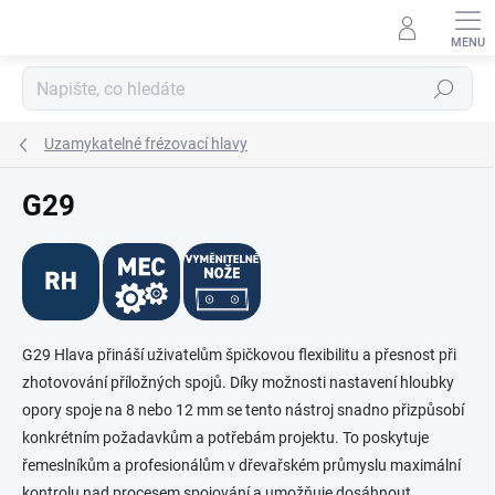
Přejít
na
obsah
Hledat
Uzamykatelné frézovací hlavy
G29
G29 Hlava přináší uživatelům špičkovou flexibilitu a přesnost při
zhotovování příložných spojů. Díky možnosti nastavení hloubky
opory spoje na 8 nebo 12 mm se tento nástroj snadno přizpůsobí
konkrétním požadavkům a potřebám projektu. To poskytuje
řemeslníkům a profesionálům v dřevařském průmyslu maximální
kontrolu nad procesem spojování a umožňuje dosáhnout