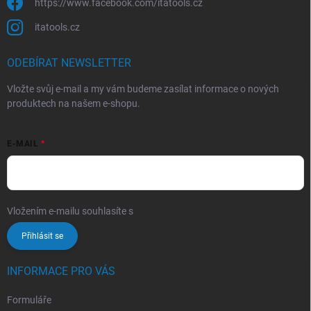
https://www.facebook.com/itatools.cz
itatools.cz
ODEBÍRAT NEWSLETTER
Vložte svůj e-mail a my vám budeme zasílat informace o nových
produktech na našem e-shopu.
E-MAIL
Vložením e-mailu souhlasíte s
podmínkami ochrany osobních údajů
Přihlásit se
INFORMACE PRO VÁS
Formuláře