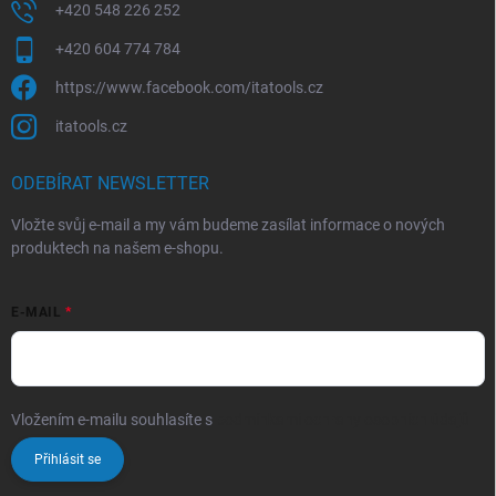
+420 548 226 252
+420 604 774 784
https://www.facebook.com/itatools.cz
itatools.cz
ODEBÍRAT NEWSLETTER
Vložte svůj e-mail a my vám budeme zasílat informace o nových
produktech na našem e-shopu.
E-MAIL
Vložením e-mailu souhlasíte s
podmínkami ochrany osobních údajů
Přihlásit se