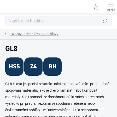
Přejít
na
obsah
Hledat
Uzamykatelné frézovací hlavy
GL8
GL8 Hlava je specializovaným nástrojem navrženým pro podélné
spojování materiálů, jako je dřevo, laminát nebo kompozitní
materiály. S její pomocí lze dosáhnout efektivních a precizních
výsledků při práci s frézkami se spodním vřetenem nebo
čtyřstrannými hoblíky. Její univerzální použití a schopnost
vytvářet pevné a esteticky příjemné spoje ji činí nezbytným