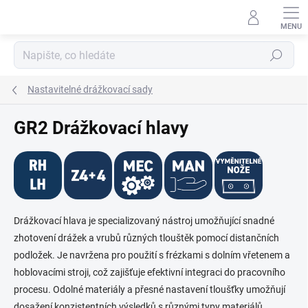
Přejít
na
obsah
Hledat
Nastavitelné drážkovací sady
GR2 Drážkovací hlavy
Drážkovací hlava je specializovaný nástroj umožňující snadné
zhotovení drážek a vrubů různých tlouštěk pomocí distančních
podložek. Je navržena pro použití s frézkami s dolním vřetenem a
hoblovacími stroji, což zajišťuje efektivní integraci do pracovního
procesu. Odolné materiály a přesné nastavení tloušťky umožňují
dosažení konzistentních výsledků s různými typy materiálů.