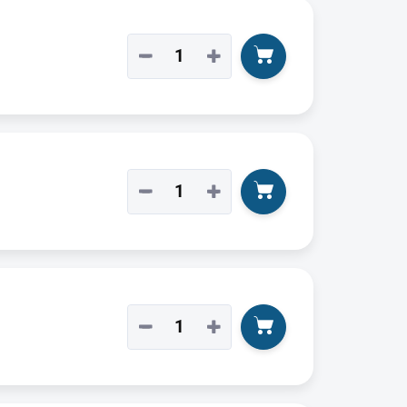
−
+
−
+
−
+