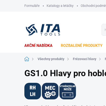
Přejít
Formuláře
Katalogy a letáčky
Obchodní podmí
na
obsah
AKČNÍ NABÍDKA
ROZBALENÉ PRODUKTY
Domů
Všechny produkty
Frézovací hlavy
GS1.0 Hlavy pro hobl