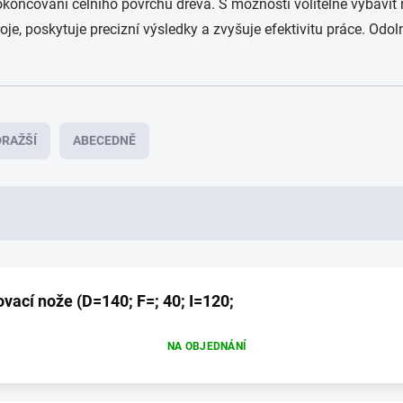
končování čelního povrchu dřeva. S možností volitelně vybavit nož
oje, poskytuje precizní výsledky a zvyšuje efektivitu práce. Od
RAŽŠÍ
ABECEDNĚ
vací nože (D=140; F=; 40; I=120;
NA OBJEDNÁNÍ