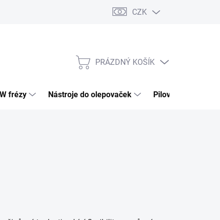
CZK
PRÁZDNÝ KOŠÍK
NÁKUPNÍ
KOŠÍK
HW frézy
Nástroje do olepovaček
Pilové kotouče