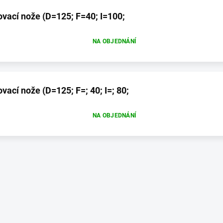
ovací nože (D=125; F=40; I=100;
NA OBJEDNÁNÍ
vací nože (D=125; F=; 40; I=; 80;
NA OBJEDNÁNÍ
O
v
l
á
d
a
c
í