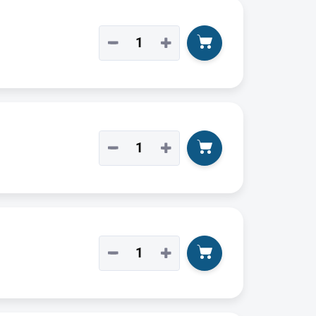
−
+
−
+
−
+