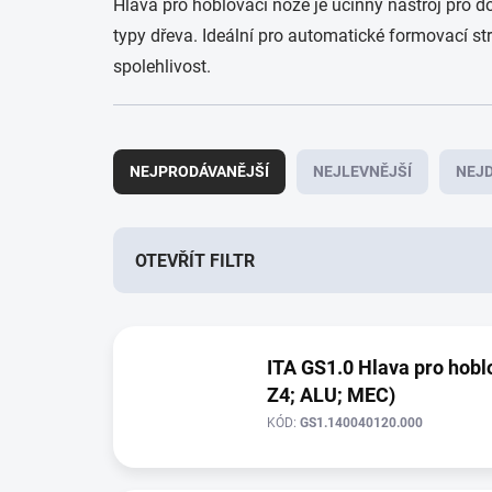
Hlava pro hoblovací nože je účinný nástroj pro do
typy dřeva. Ideální pro automatické formovací str
spolehlivost.
Ř
a
NEJPRODÁVANĚJŠÍ
NEJLEVNĚJŠÍ
NEJD
z
e
n
í
OTEVŘÍT FILTR
p
r
V
o
ý
d
ITA GS1.0 Hlava pro hoblo
p
u
Z4; ALU; MEC)
i
k
s
t
KÓD:
GS1.140040120.000
p
ů
r