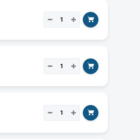
−
+
−
+
−
+