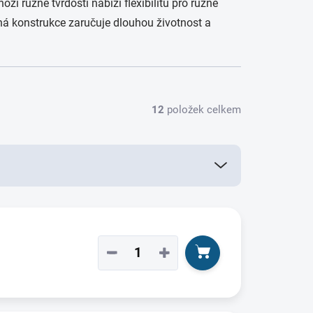
i různé tvrdosti nabízí flexibilitu pro různé
olná konstrukce zaručuje dlouhou životnost a
12
položek celkem
−
+