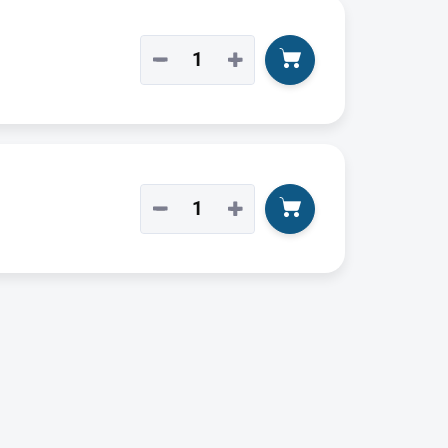
−
+
−
+