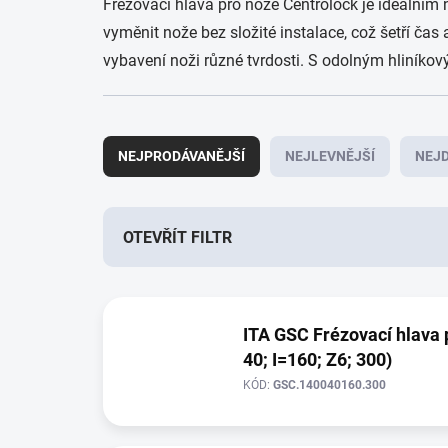
Frézovací hlava pro nože Centrolock je ideální
vyměnit nože bez složité instalace, což šetří čas
vybavení noži různé tvrdosti. S odolným hliníko
Ř
a
NEJPRODÁVANĚJŠÍ
NEJLEVNĚJŠÍ
NEJD
z
e
n
í
OTEVŘÍT FILTR
p
r
V
o
ý
d
ITA GSC Frézovací hlava 
p
u
40; I=160; Z6; 300)
i
k
s
t
KÓD:
GSC.140040160.300
p
ů
r