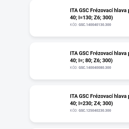
o
d
ITA GSC Frézovací hlava 
u
40; I=130; Z6; 300)
k
t
KÓD:
GSC.140040130.300
ů
ITA GSC Frézovací hlava 
40; I=; 80; Z6; 300)
KÓD:
GSC.140040080.300
ITA GSC Frézovací hlava 
40; I=230; Z4; 300)
KÓD:
GSC.125040230.300