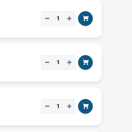
−
+
−
+
−
+