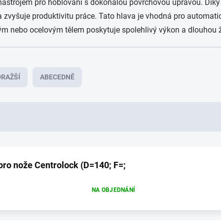
m nástrojem pro hoblování s dokonalou povrchovou úpravou. Dík
 a zvyšuje produktivitu práce. Tato hlava je vhodná pro automat
vým nebo ocelovým tělem poskytuje spolehlivý výkon a dlouhou ž
RAŽŠÍ
ABECEDNĚ
pro nože Centrolock (D=140; F=;
NA OBJEDNÁNÍ