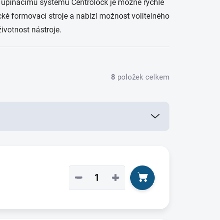
y upínacímu systému Centrolock je možné rychle
ické formovací stroje a nabízí možnost volitelného
ivotnost nástroje.
8
položek celkem
−
+