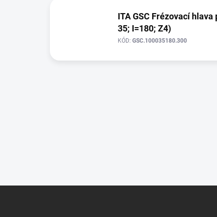
ITA GSC Frézovací hlava 
35; I=180; Z4)
KÓD:
GSC.100035180.300
Z
á
p