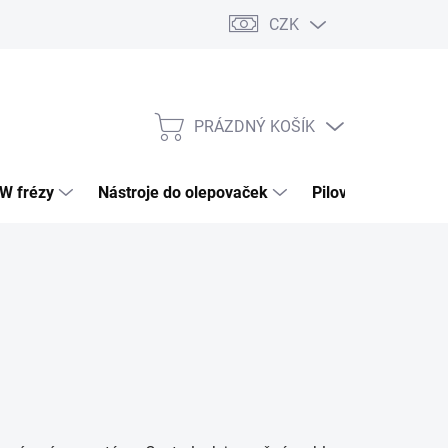
CZK
PRÁZDNÝ KOŠÍK
NÁKUPNÍ
KOŠÍK
HW frézy
Nástroje do olepovaček
Pilové kotouče