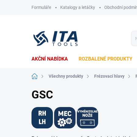
Přejít
Formuláře
Katalogy a letáčky
Obchodní podmí
na
obsah
AKČNÍ NABÍDKA
ROZBALENÉ PRODUKTY
Domů
Všechny produkty
Frézovací hlavy
GSC