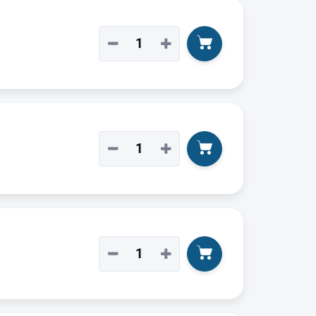
−
+
−
+
−
+