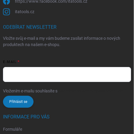
https://www.facebook.com/itatools.cz
itatools.cz
ODEBÍRAT NEWSLETTER
Vložte svůj e-mail a my vám budeme zasílat informace o nových
produktech na našem e-shopu.
E-MAIL
Vložením e-mailu souhlasíte s
podmínkami ochrany osobních údajů
Přihlásit se
INFORMACE PRO VÁS
Formuláře