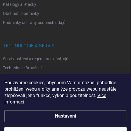
Katalogy a letáčky
Obchodní podmínky
Podmínky ochrany osobních údajů
TECHNOLOGIE A SERVIS
Servis, ostření a regenerace nástrojů
Technologie Broušení
Technologie Erodovaní
Používáme cookies, abychom Vám umožnili pohodlné
Technologie Laserová Ablace
prohlížení webu a díky analýze provozu webu neustále
zlepšovali jeho funkce, výkon a použitelnost.
Více
informací
Nastavení
Copyright 2026
ITA TOOLS ČESKO
. Všechna práva vyhrazena.
Upravit