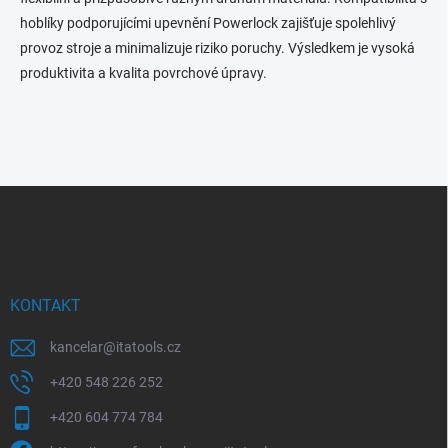
hoblíky podporujícími upevnění Powerlock zajišťuje spolehlivý
provoz stroje a minimalizuje riziko poruchy. Výsledkem je vysoká
produktivita a kvalita povrchové úpravy.
Z
á
p
a
t
í
KONTAKT
kancelar
@
itatools.cz
+420 548 226 252
+420 604 774 784