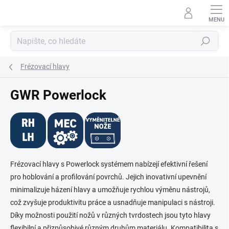
Přejít
na
obsah
Hledat
Frézovací hlavy
GWR Powerlock
Frézovací hlavy s Powerlock systémem nabízejí efektivní řešení
pro hoblování a profilování povrchů. Jejich inovativní upevnění
minimalizuje házení hlavy a umožňuje rychlou výměnu nástrojů,
což zvyšuje produktivitu práce a usnadňuje manipulaci s nástroji.
Díky možnosti použití nožů v různých tvrdostech jsou tyto hlavy
flexibilní a přizpůsobivé různým druhům materiálu. Kompatibilita s