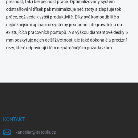
přesnost, tak i bezpečnost práce. Optimalizovaný systém
odstraňování třísek pak minimalizuje nečistoty a zlepšuje tok
práce, což vede k vyšší produktivitě. Díky své kompatibilitě s
nejběžnějšími upínacími systémy je snadno integrovatelná do
existujících pracovních postupů. A s výškou diamantové desky 6
mm poskytuje nejen delší životnost, ale také dokonalé a precizní
řezy, které odpovídají i těm nejnáročnějším požadavkům.
Z
á
p
a
t
í
KONTAKT
kancelar
@
itatools.cz