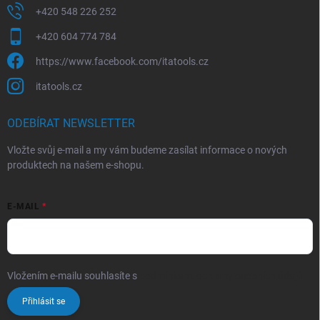
+420 548 226 252
+420 604 774 784
https://www.facebook.com/itatools.cz
itatools.cz
ODEBÍRAT NEWSLETTER
Vložte svůj e-mail a my vám budeme zasílat informace o nových
produktech na našem e-shopu.
E-MAIL
Vložením e-mailu souhlasíte s
podmínkami ochrany osobních údajů
Přihlásit se