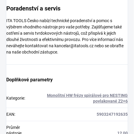
Poradenství a servis
ITA TOOLS Česko nabízí technické poradenství a pomoc s
výběrem vhodného nástroje pro vaše potřeby. Zajišťujeme také
ostření a servis tvrdokovových nástrojů, což přispívá k jejich
dlouhé životnosti a efektivnímu provozu. Pro více informací nás
neváhejte kontaktovat na kancelar@itatools.cz nebo se obraťte
na naše obchodní zástupce.
Doplňkové parametry
Monolitní HW frézy spirálové pro NESTING
Kategorie
:
povlakované Z2+6
EAN
:
5903247192635
Průměr
nástroje
12,00