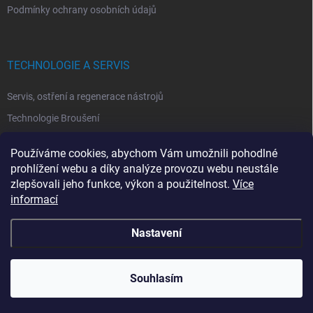
Podmínky ochrany osobních údajů
TECHNOLOGIE A SERVIS
Servis, ostření a regenerace nástrojů
Technologie Broušení
Technologie Erodovaní
Používáme cookies, abychom Vám umožnili pohodlné
Technologie Laserová Ablace
prohlížení webu a díky analýze provozu webu neustále
zlepšovali jeho funkce, výkon a použitelnost.
Více
informací
Nastavení
Copyright 2026
ITA TOOLS ČESKO
. Všechna práva vyhrazena.
Upravit
nastavení cookies
Souhlasím
Vytvořil Shoptet