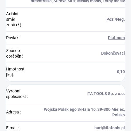
dřevotříska
,
Surová MDF
,
Měkký masiv
,
Tvrdý masiv
Axiální
směr
Poz./Neg.
zubů (λ)
:
Povlak
:
Platinum
Způsob
Dokončovací
obrábění
:
Hmotnost
0,10
[kg]
:
Výrobní
ITA TOOLS Sp. z o.o.
společnost
:
Wojska Polskiego 3/Hala 16, 39-300 Mielec,
Adresa
:
Polsko
E-mail
:
hurt@itatools.pl