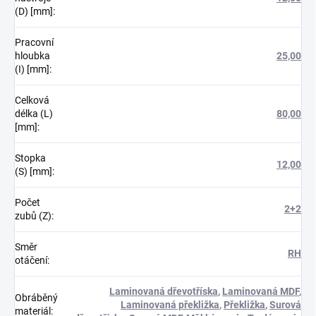
(D) [mm]
:
Pracovní
hloubka
25,00
(I) [mm]
:
Celková
délka (L)
80,00
[mm]
:
Stopka
12,00
(S) [mm]
:
Počet
2+2
zubů (Z)
:
Směr
RH
otáčení
:
Laminovaná dřevotříska
,
Laminovaná MDF
,
Obráběný
Laminovaná překližka
,
Překližka
,
Surová
materiál
: