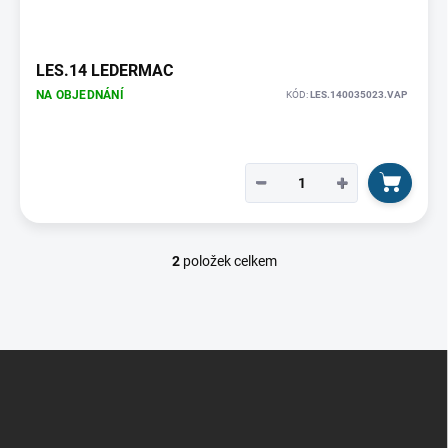
LES.14 LEDERMAC
NA OBJEDNÁNÍ
KÓD:
LES.140035023.VAP
−
+
2
položek celkem
O
v
l
á
d
Z
a
á
c
p
í
p
a
r