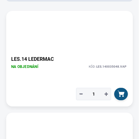
d
u
V
k
ý
t
p
ů
i
s
p
r
o
LES.14 LEDERMAC
d
NA OBJEDNÁNÍ
KÓD:
LES.140035048.VAP
u
k
t
ů
−
+