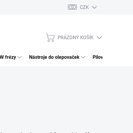
CZK
PRÁZDNÝ KOŠÍK
NÁKUPNÍ
KOŠÍK
HW frézy
Nástroje do olepovaček
Pilové kotouče