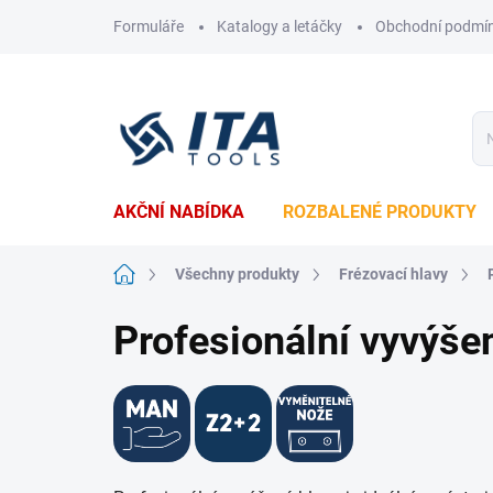
Přejít
Formuláře
Katalogy a letáčky
Obchodní podmí
na
obsah
AKČNÍ NABÍDKA
ROZBALENÉ PRODUKTY
Domů
Všechny produkty
Frézovací hlavy
Profesionální vyvýše