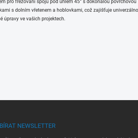
ojem pro frézování spojů pod úhlem 45° s dokonalou povrchovo
kami s dolním vřetenem a hoblovkami, což zajišťuje univerzálnos
é úpravy ve vašich projektech.
BÍRAT NEWSLETTER