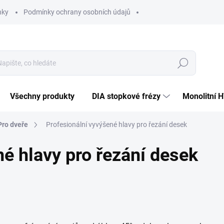
nky
Podmínky ochrany osobních údajů
Hledat
Všechny produkty
DIA stopkové frézy
Monolitní 
Pro dveře
Profesionální vyvýšené hlavy pro řezání desek
né hlavy pro řezání desek