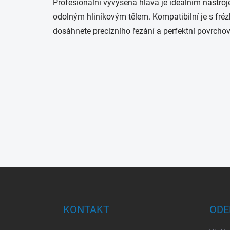
Profesionální vyvýšená hlava je ideálním nástr
odolným hliníkovým tělem. Kompatibilní je s fréz
dosáhnete precizního řezání a perfektní povrchov
Z
á
p
a
KONTAKT
ODE
t
í