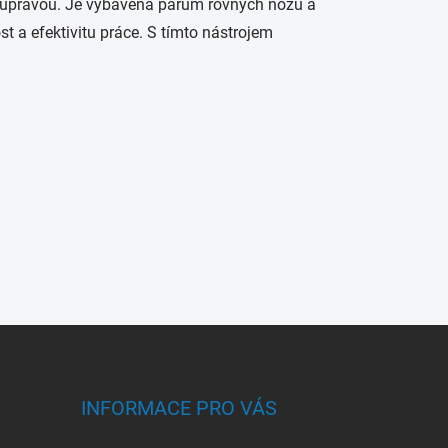
u úpravou. Je vybavena párům rovných nožů a
t a efektivitu práce. S tímto nástrojem
INFORMACE PRO VÁS