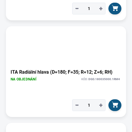
−
+
ITA Radiální hlava (D=180; F=35; R=12; Z=6; RH)
NA OBJEDNÁNÍ
KÓD:
DGD.180035000.1RM4
−
+