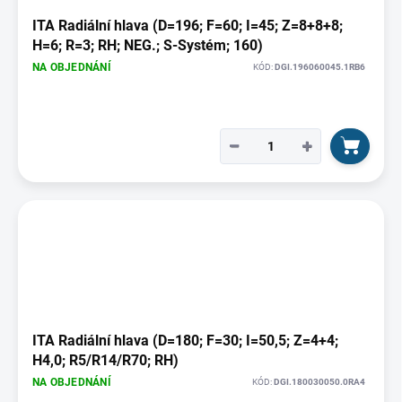
ITA Radiální hlava (D=196; F=60; I=45; Z=8+8+8;
H=6; R=3; RH; NEG.; S-Systém; 160)
NA OBJEDNÁNÍ
KÓD:
DGI.196060045.1RB6
−
+
ITA Radiální hlava (D=180; F=30; I=50,5; Z=4+4;
H4,0; R5/R14/R70; RH)
NA OBJEDNÁNÍ
KÓD:
DGI.180030050.0RA4