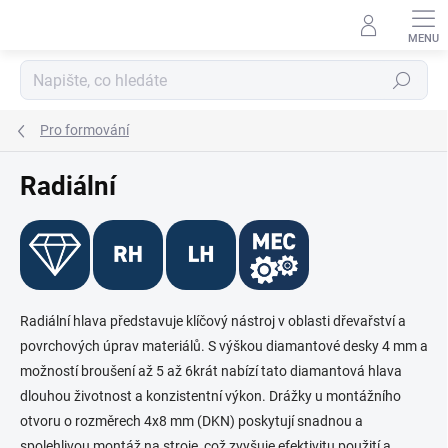
Přejít
na
obsah
Hledat
Pro formování
Radiální
Radiální hlava představuje klíčový nástroj v oblasti dřevařství a
povrchových úprav materiálů. S výškou diamantové desky 4 mm a
možností broušení až 5 až 6krát nabízí tato diamantová hlava
dlouhou životnost a konzistentní výkon. Drážky u montážního
otvoru o rozměrech 4x8 mm (DKN) poskytují snadnou a
spolehlivou montáž na stroje, což zvyšuje efektivitu použití a