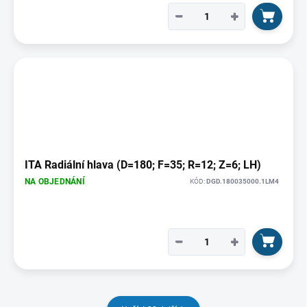
−
+
ITA Radiální hlava (D=180; F=35; R=12; Z=6; LH)
NA OBJEDNÁNÍ
KÓD:
DGD.180035000.1LM4
−
+