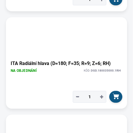
ITA Radiální hlava (D=180; F=35; R=9; Z=6; RH)
NA OBJEDNÁNÍ
KÓD:
DGD.180035000.1RI4
−
+