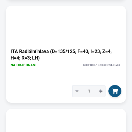
ITA Radiální hlava (D=135/125; F=40; I=23; Z=4;
H=4; R=3; LH)
NA OBJEDNÁNÍ
KÓD:
DGI.135040023.0LA4
−
+