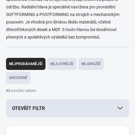
údržbu. Radiální hlava je speciálně navržena pro provádění
SOFTFORMING a POSTFORMING na strojích s mechanickým
posuvem. Je vhodná pro širokou škálu materiálů, včetně
dřevotřískových desek a MDF. S touto hlavou lze dosáhnout
přesných a spolehlivých výsledků bez kompromisů.
Ř
a
NEJPRODÁVANĚJŠÍ
NEJLEVNĚJŠÍ
NEJDRAŽŠÍ
z
e
ABECEDNĚ
n
í
62
položek celkem
p
r
OTEVŘÍT FILTR
o
d
u
V
k
ý