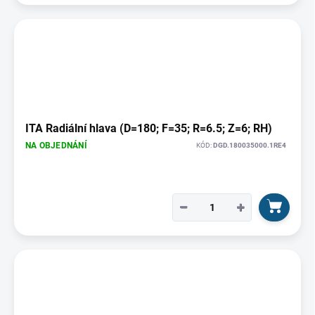
ITA Radiální hlava (D=180; F=35; R=6.5; Z=6; RH)
NA OBJEDNÁNÍ
KÓD:
DGD.180035000.1RE4
−
+