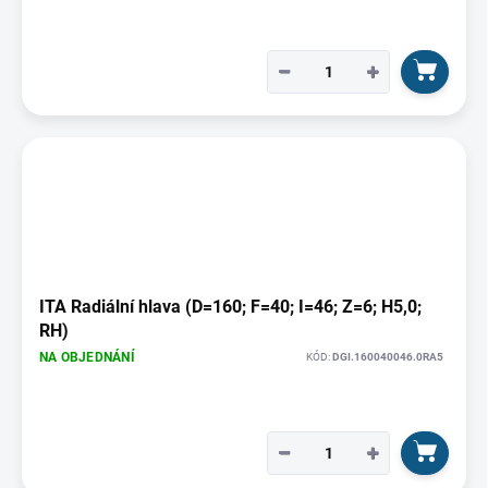
−
+
ITA Radiální hlava (D=160; F=40; I=46; Z=6; H5,0;
RH)
NA OBJEDNÁNÍ
KÓD:
DGI.160040046.0RA5
−
+