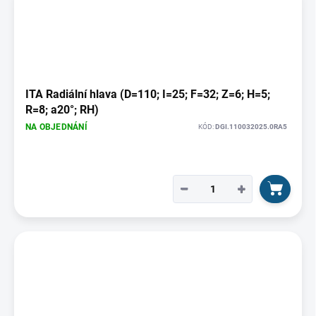
ITA Radiální hlava (D=110; I=25; F=32; Z=6; H=5;
R=8; a20°; RH)
NA OBJEDNÁNÍ
KÓD:
DGI.110032025.0RA5
−
+