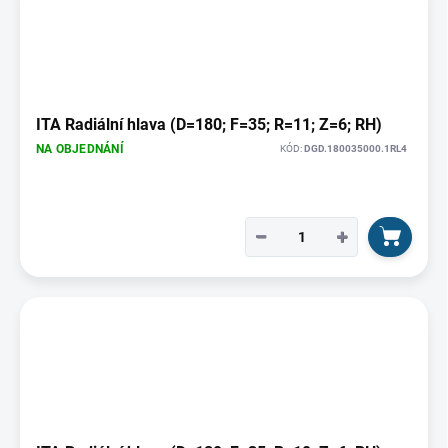
ITA Radiální hlava (D=180; F=35; R=11; Z=6; RH)
NA OBJEDNÁNÍ
KÓD:
DGD.180035000.1RL4
−
+