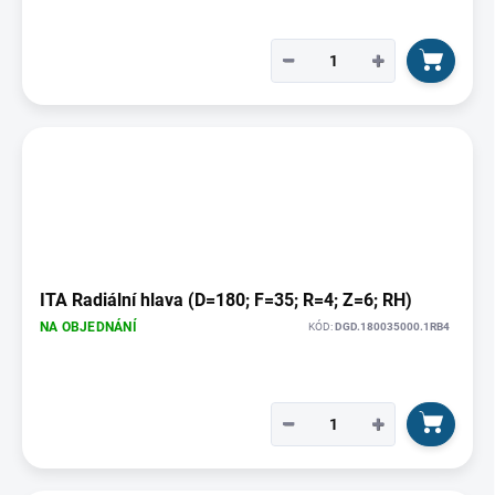
−
+
ITA Radiální hlava (D=180; F=35; R=4; Z=6; RH)
NA OBJEDNÁNÍ
KÓD:
DGD.180035000.1RB4
−
+