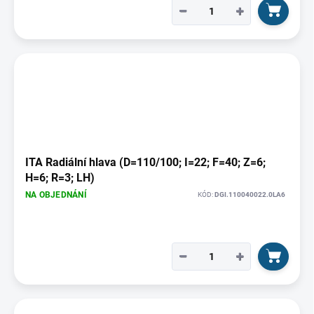
−
+
ITA Radiální hlava (D=110/100; I=22; F=40; Z=6;
H=6; R=3; LH)
NA OBJEDNÁNÍ
KÓD:
DGI.110040022.0LA6
−
+