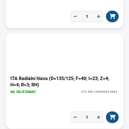
−
+
ITA Radiální hlava (D=135/125; F=40; I=23; Z=4;
H=4; R=3; RH)
NA OBJEDNÁNÍ
KÓD:
DGI.135040023.0RA4
−
+