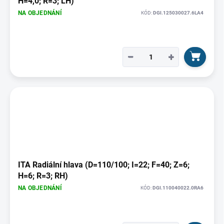
H=4,0; R=3; LH)
NA OBJEDNÁNÍ
KÓD:
DGI.125030027.6LA4
−
+
ITA Radiální hlava (D=110/100; I=22; F=40; Z=6;
H=6; R=3; RH)
NA OBJEDNÁNÍ
KÓD:
DGI.110040022.0RA6