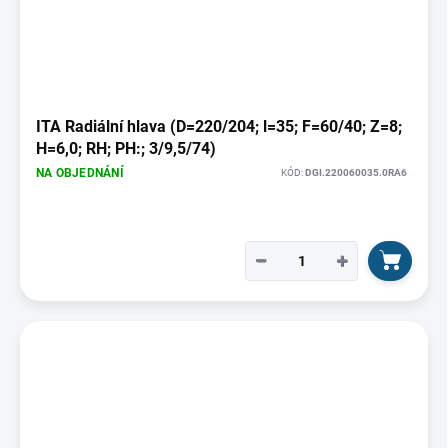
t
p
ů
i
s
p
r
o
ITA Radiální hlava (D=220/204; l=35; F=60/40; Z=8;
d
H=6,0; RH; PH:; 3/9,5/74)
u
NA OBJEDNÁNÍ
KÓD:
DGI.220060035.0RA6
k
t
ů
−
+