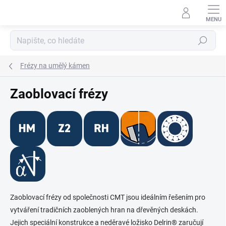
Přejít
na
obsah
Hledat
Frézy na umělý kámen
Zaoblovací frézy
Zaoblovací frézy od společnosti CMT jsou ideálním řešením pro
vytváření tradičních zaoblených hran na dřevěných deskách.
Jejich speciální konstrukce a neděravé ložisko Delrin® zaručují