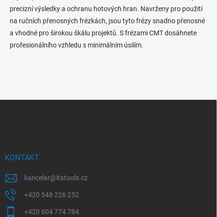
precizní výsledky a ochranu hotových hran. Navrženy pro použití
na ručních přenosných frézkách, jsou tyto frézy snadno přenosné
a vhodné pro širokou škálu projektů. S frézami CMT dosáhnete
profesionálního vzhledu s minimálním úsilím.
Z
á
p
a
t
í
KONTAKT
kancelar
@
itatools.cz
+420 548 226 252
+420 604 774 784