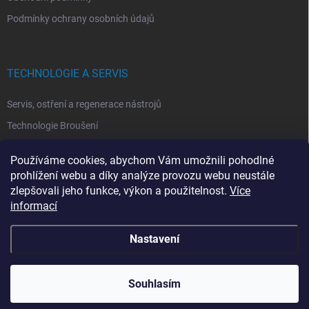
Podmínky ochrany osobních údajů
TECHNOLOGIE A SERVIS
Servis, ostření a regenerace nástrojů
Technologie Broušení
Technologie Erodovaní
Používáme cookies, abychom Vám umožnili pohodlné
Technologie Laserová Ablace
prohlížení webu a díky analýze provozu webu neustále
zlepšovali jeho funkce, výkon a použitelnost.
Více
informací
Nastavení
Copyright 2026
ITA TOOLS ČESKO
. Všechna práva vyhrazena.
Upravit
nastavení cookies
Souhlasím
Vytvořil Shoptet