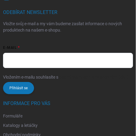
ODEBÍRAT NEWSLETTER
Vložte svůj e-mail a my vám budeme zasílat informace o nových
produktech na našem e-shopu.
E-MAIL
Vložením e-mailu souhlasíte s
podmínkami ochrany osobních údajů
Přihlásit se
INFORMACE PRO VÁS
Formuláře
Katalogy a letáčky
Obchodní podmínky