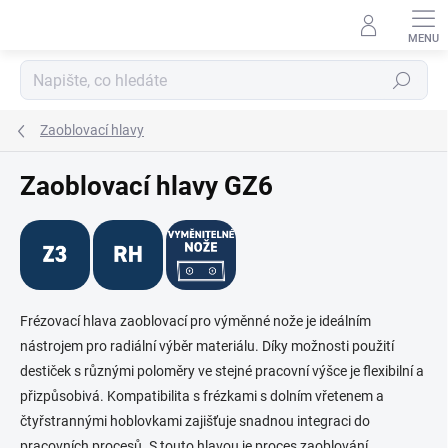
Přejít
na
obsah
Hledat
Zaoblovací hlavy
Zaoblovací hlavy GZ6
Frézovací hlava zaoblovací pro výměnné nože je ideálním
nástrojem pro radiální výběr materiálu. Díky možnosti použití
destiček s různými poloměry ve stejné pracovní výšce je flexibilní a
přizpůsobivá. Kompatibilita s frézkami s dolním vřetenem a
čtyřstrannými hoblovkami zajišťuje snadnou integraci do
pracovních procesů. S touto hlavou je proces zaoblování