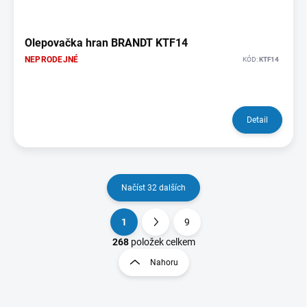
Olepovačka hran BRANDT KTF14
NEPRODEJNÉ
KÓD:
KTF14
Detail
Načíst 32 dalších
1
9
O
S
v
t
268
položek celkem
l
r
Nahoru
á
á
d
n
a
k
c