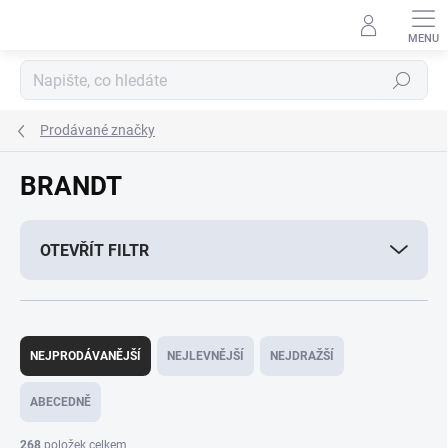
Přejít
na
obsah
Hledat
Prodávané značky
BRANDT
OTEVŘÍT FILTR
Ř
a
NEJPRODÁVANĚJŠÍ
NEJLEVNĚJŠÍ
NEJDRAŽŠÍ
z
e
ABECEDNĚ
n
í
268
položek celkem