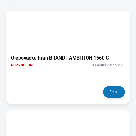
p
V
r
ý
o
p
d
i
u
s
k
p
t
r
ů
o
Olepovačka hran BRANDT AMBITION 1660 C
d
NEPRODEJNÉ
KÓD:
AMBITION_1660_C
u
k
t
ů
Detail