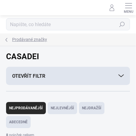
Přejít
na
obsah
Hledat
Prodávané značky
CASADEI
OTEVŘÍT FILTR
Ř
a
NEJPRODÁVANĚJŠÍ
NEJLEVNĚJŠÍ
NEJDRAŽŠÍ
z
e
ABECEDNĚ
n
í
8
položek celkem