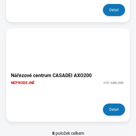
Detail
Nářezové centrum CASADEI AXO200
NEPRODEJNÉ
KÓD:
AXO_200
Detail
8
položek celkem
O