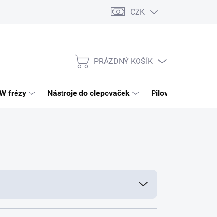
CZK
PRÁZDNÝ KOŠÍK
NÁKUPNÍ
KOŠÍK
HW frézy
Nástroje do olepovaček
Pilové kotouče