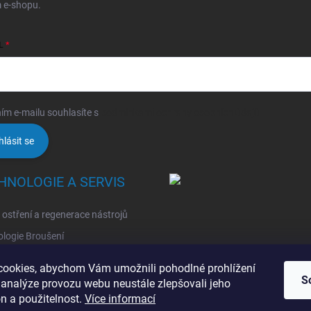
 e-shopu.
L
ím e-mailu souhlasíte s
podmínkami ochrany osobních údajů
hlásit se
HNOLOGIE A SERVIS
, ostření a regenerace nástrojů
logie Broušení
logie Erodovaní
ookies, abychom Vám umožnili pohodlné prohlížení
logie Laserová Ablace
S
 analýze provozu webu neustále zlepšovali jeho
n a použitelnost.
Více informací