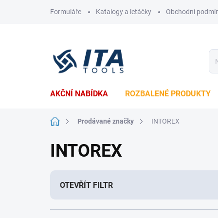
Přejít
Formuláře
Katalogy a letáčky
Obchodní podmí
na
obsah
AKČNÍ NABÍDKA
ROZBALENÉ PRODUKTY
Domů
Prodávané značky
INTOREX
INTOREX
OTEVŘÍT FILTR