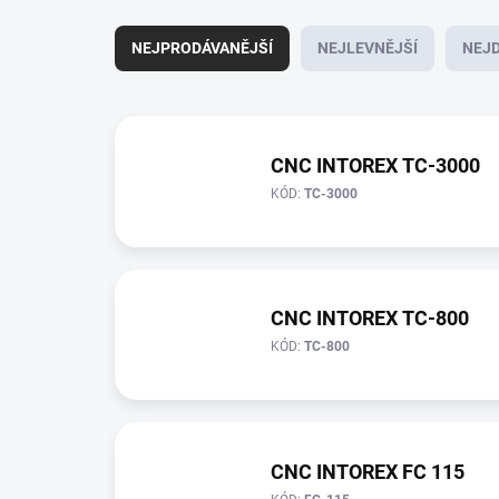
Ř
a
NEJPRODÁVANĚJŠÍ
NEJLEVNĚJŠÍ
NEJD
z
e
n
V
í
ý
p
p
CNC INTOREX TC-3000
r
i
KÓD:
TC-3000
o
s
d
p
u
r
k
o
t
d
CNC INTOREX TC-800
ů
u
KÓD:
TC-800
k
t
ů
CNC INTOREX FC 115