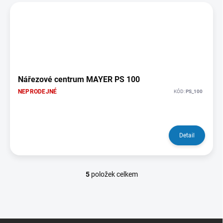
Nářezové centrum MAYER PS 100
NEPRODEJNÉ
KÓD:
PS_100
Detail
5
položek celkem
O
v
l
á
d