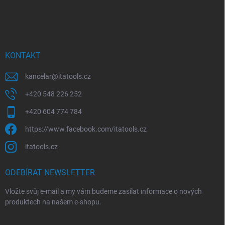
Z
a
á
c
p
í
p
a
r
t
v
í
KONTAKT
k
y
kancelar
@
itatools.cz
v
ý
+420 548 226 252
p
i
+420 604 774 784
s
u
https://www.facebook.com/itatools.cz
itatools.cz
ODEBÍRAT NEWSLETTER
Vložte svůj e-mail a my vám budeme zasílat informace o nových
produktech na našem e-shopu.