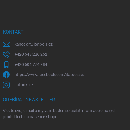
Z
a
á
c
p
í
p
a
r
t
v
í
KONTAKT
k
y
kancelar
@
itatools.cz
v
ý
+420 548 226 252
p
i
+420 604 774 784
s
u
https://www.facebook.com/itatools.cz
itatools.cz
ODEBÍRAT NEWSLETTER
Vložte svůj e-mail a my vám budeme zasílat informace o nových
produktech na našem e-shopu.