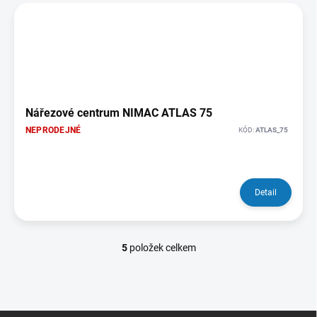
Nářezové centrum NIMAC ATLAS 75
NEPRODEJNÉ
KÓD:
ATLAS_75
Detail
5
položek celkem
O
v
l
á
d