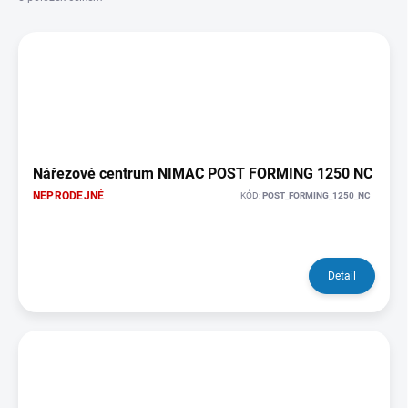
p
V
r
ý
o
p
d
i
u
s
k
p
t
r
ů
o
Nářezové centrum NIMAC POST FORMING 1250 NC
d
NEPRODEJNÉ
KÓD:
POST_FORMING_1250_NC
u
k
t
ů
Detail