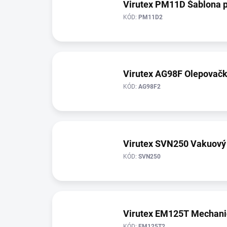
Virutex PM11D Šablona pr
KÓD:
PM11D2
Virutex AG98F Olepovačk
KÓD:
AG98F2
Virutex SVN250 Vakuový 
KÓD:
SVN250
Virutex EM125T Mechani
KÓD:
EM125T2