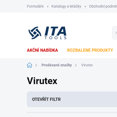
Přejít
Formuláře
Katalogy a letáčky
Obchodní podmí
na
obsah
AKČNÍ NABÍDKA
ROZBALENÉ PRODUKTY
Domů
Prodávané značky
Virutex
Virutex
OTEVŘÍT FILTR