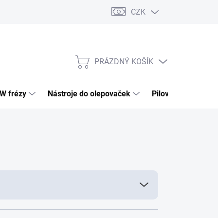
CZK
PRÁZDNÝ KOŠÍK
NÁKUPNÍ
KOŠÍK
HW frézy
Nástroje do olepovaček
Pilové kotouče