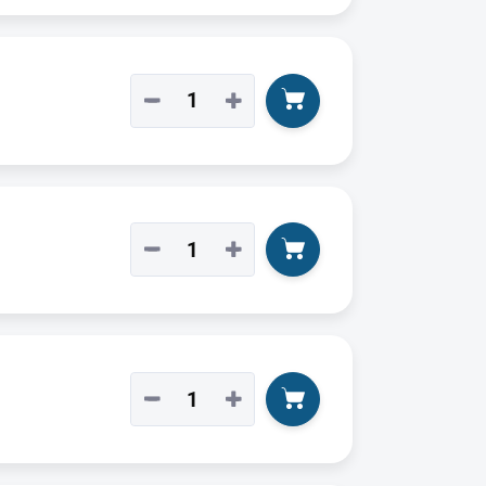
−
+
−
+
−
+