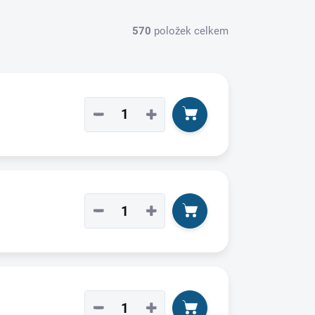
570
položek celkem
−
+
−
+
−
+