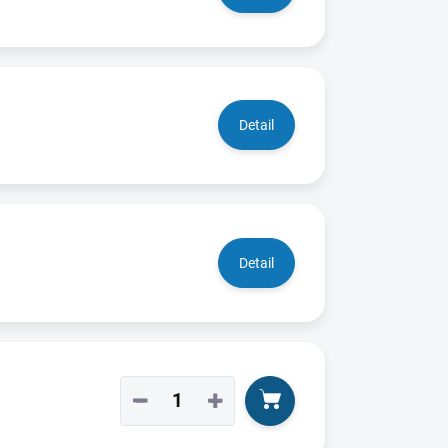
Detail
Detail
−
+