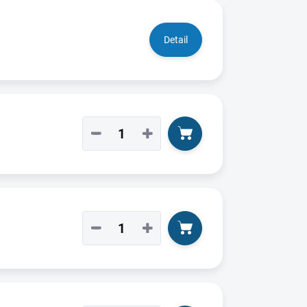
Detail
−
+
−
+