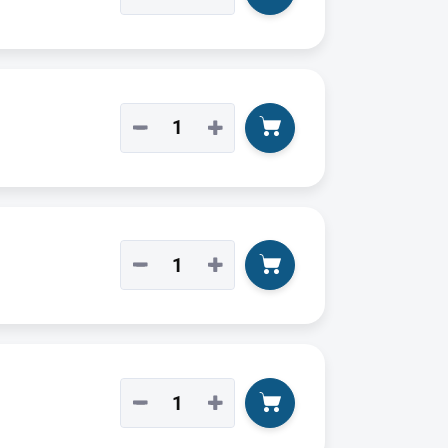
−
+
−
+
−
+