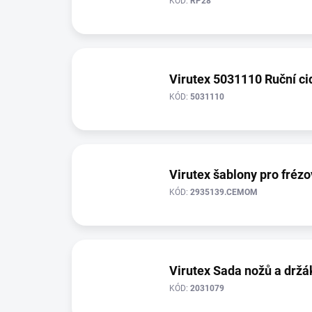
KÓD:
RP28
Virutex 5031110 Ruční ci
KÓD:
5031110
Virutex šablony pro frézo
KÓD:
2935139.CEMOM
Virutex Sada nožů a držá
KÓD:
2031079