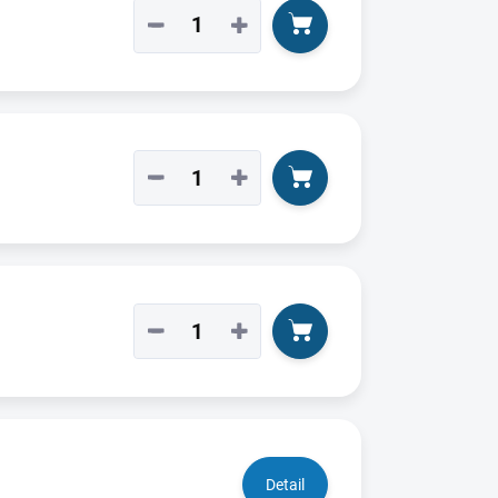
−
+
−
+
−
+
Detail