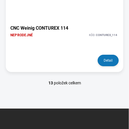
CNC Weinig CONTUREX 114
NEPRODEJNÉ
KÓD:
CONTUREX_114
Detail
13
položek celkem
O
v
l
á
d
Z
a
á
c
p
í