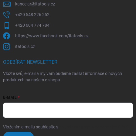
kancelar
@
itatools.cz
+420 548 226 252
+420 604 774 784
https://www.facebook.com/itatools.cz
itatools.cz
ODEBÍRAT NEWSLETTER
Vložte svůj e-mail a my vám budeme zasílat informace o nových
produktech na našem e-shopu.
E-MAIL
Vložením e-mailu souhlasíte s
podmínkami ochrany osobních údajů