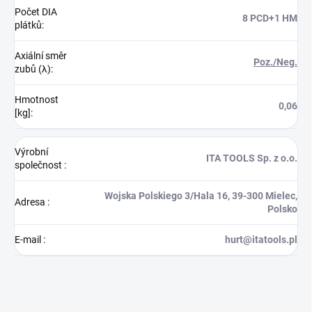
Počet DIA
8 PCD+1 HM
plátků
:
Axiální směr
Poz./Neg.
zubů (λ)
:
Hmotnost
0,06
[kg]
:
Výrobní
ITA TOOLS Sp. z o.o.
společnost
:
Wojska Polskiego 3/Hala 16, 39-300 Mielec,
Adresa
:
Polsko
E-mail
:
hurt@itatools.pl