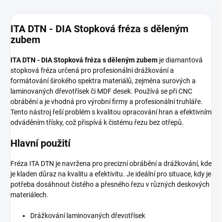
ITA DTN - DIA Stopková fréza s děleným
zubem
ITA DTN - DIA Stopková fréza s děleným zubem
je diamantová
stopková fréza určená pro profesionální drážkování a
formátování širokého spektra materiálů, zejména surových a
laminovaných dřevotřísek či MDF desek. Používá se při CNC
obrábění a je vhodná pro výrobní firmy a profesionální truhláře.
Tento nástroj řeší problém s kvalitou opracování hran a efektivním
odváděním třísky, což přispívá k čistému řezu bez otřepů.
Hlavní použití
Fréza ITA DTN je navržena pro precizní obrábění a drážkování, kde
je kladen důraz na kvalitu a efektivitu. Je ideální pro situace, kdy je
potřeba dosáhnout čistého a přesného řezu v různých deskových
materiálech.
Drážkování laminovaných dřevotřísek