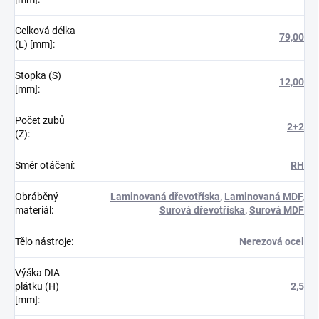
Celková délka
79,00
(L) [mm]
:
Stopka (S)
12,00
[mm]
:
Počet zubů
2+2
(Z)
:
Směr otáčení
:
RH
Obráběný
Laminovaná dřevotříska
,
Laminovaná MDF
,
materiál
:
Surová dřevotříska
,
Surová MDF
Tělo nástroje
:
Nerezová ocel
Výška DIA
plátku (H)
2,5
[mm]
: