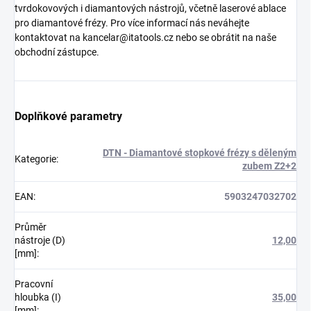
tvrdokovových i diamantových nástrojů, včetně laserové ablace
pro diamantové frézy. Pro více informací nás neváhejte
kontaktovat na kancelar@itatools.cz nebo se obrátit na naše
obchodní zástupce.
Doplňkové parametry
DTN - Diamantové stopkové frézy s děleným
Kategorie
:
zubem Z2+2
EAN
:
5903247032702
Průměr
nástroje (D)
12,00
[mm]
:
Pracovní
hloubka (I)
35,00
[mm]
: