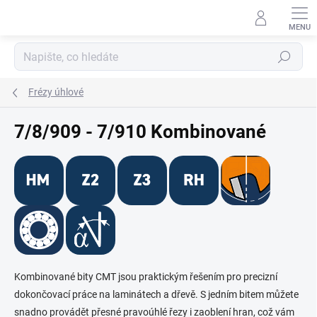
Přejít
na
obsah
Hledat
Frézy úhlové
7/8/909 - 7/910 Kombinované
Kombinované bity CMT jsou praktickým řešením pro precizní
dokončovací práce na laminátech a dřevě. S jedním bitem můžete
snadno provádět přesné pravoúhlé řezy i zaoblení hran, což vám