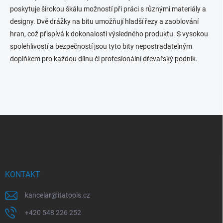
poskytuje širokou škálu možností při práci s různými materiály a
designy. Dvě drážky na bitu umožňují hladší řezy a zaoblování
hran, což přispívá k dokonalosti výsledného produktu. S vysokou
spolehlivostí a bezpečností jsou tyto bity nepostradatelným
doplňkem pro každou dílnu či profesionální dřevařský podnik.
Z
á
p
a
t
í
KONTAKT
kancelar
@
itatools.cz
+420 548 226 252