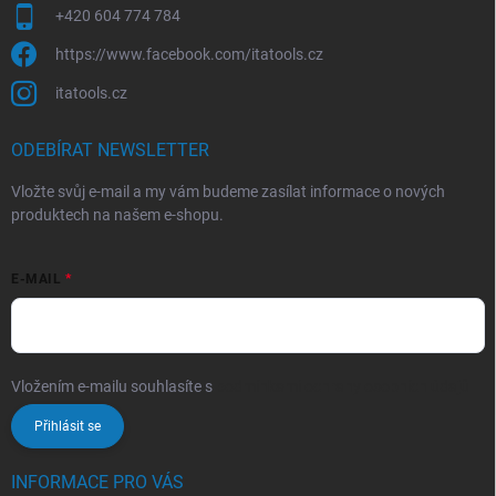
+420 604 774 784
https://www.facebook.com/itatools.cz
itatools.cz
ODEBÍRAT NEWSLETTER
Vložte svůj e-mail a my vám budeme zasílat informace o nových
produktech na našem e-shopu.
E-MAIL
Vložením e-mailu souhlasíte s
podmínkami ochrany osobních údajů
Přihlásit se
INFORMACE PRO VÁS