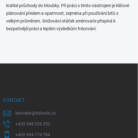
krátké průchody do hloubky. Při práci s tímto nástrojem je klíčové
plánování předem a opatrnost, zejména při používání bitů s
velkým průměrem. Snižování otáček směrovače přispívá k
bezpečnější práci a lepším výsledkům frézování.
Z
á
p
a
t
í
KONTAKT
kancelar
@
itatools.cz
+420 548 226 252
+420 604 774 784