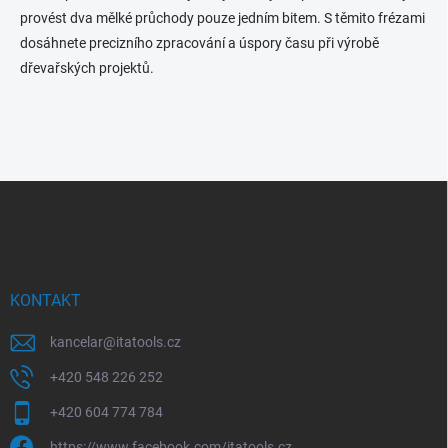
provést dva mělké průchody pouze jedním bitem. S těmito frézami
dosáhnete precizního zpracování a úspory času při výrobě
dřevařských projektů.
Z
á
p
a
t
í
KONTAKT
kancelar
@
itatools.cz
+420 548 226 252
+420 604 774 784
https://www.facebook.com/itatools.cz