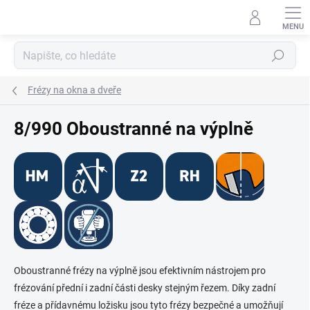
Přejít
na
obsah
Hledat
Frézy na okna a dveře
8/990 Oboustranné na výplně
Oboustranné frézy na výplně jsou efektivním nástrojem pro
frézování přední i zadní části desky stejným řezem. Díky zadní
fréze a přídavnému ložisku jsou tyto frézy bezpečné a umožňují