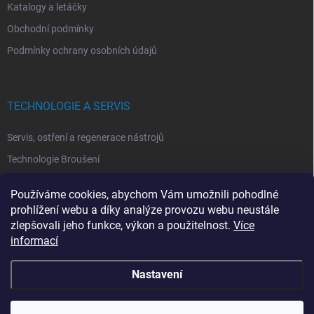
Katalogy a letáčky
Obchodní podmínky
Podmínky ochrany osobních údajů
TECHNOLOGIE A SERVIS
Servis, ostření a regenerace nástrojů
Technologie Broušení
Technologie Erodovaní
Používáme cookies, abychom Vám umožnili pohodlné
Technologie Laserová Ablace
prohlížení webu a díky analýze provozu webu neustále
zlepšovali jeho funkce, výkon a použitelnost.
Více
informací
Nastavení
Copyright 2026
ITA TOOLS ČESKO
. Všechna práva vyhrazena.
Upravit