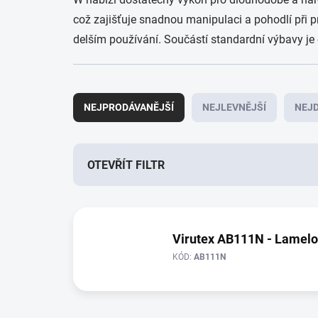
což zajišťuje snadnou manipulaci a pohodlí při p
delším používání. Součástí standardní výbavy je
Ř
a
NEJPRODÁVANĚJŠÍ
NEJLEVNĚJŠÍ
NEJD
z
e
n
í
OTEVŘÍT FILTR
p
r
V
o
ý
d
p
Virutex AB111N - Lamelo
u
i
k
KÓD:
AB111N
s
t
p
ů
r
o