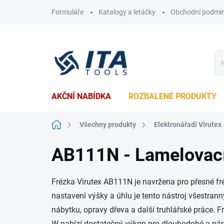
Přejít
Formuláře
Katalogy a letáčky
Obchodní podmí
na
obsah
AKČNÍ NABÍDKA
ROZBALENÉ PRODUKTY
Domů
Všechny produkty
Elektronářadí Virutex
AB111N - Lamelovací
Frézka Virutex AB111N je navržena pro přesné fr
nastavení výšky a úhlu je tento nástroj všestrann
nábytku, opravy dřeva a další truhlářské práce. 
W nabízí dostatečný výkon pro dlouhodobé a nár