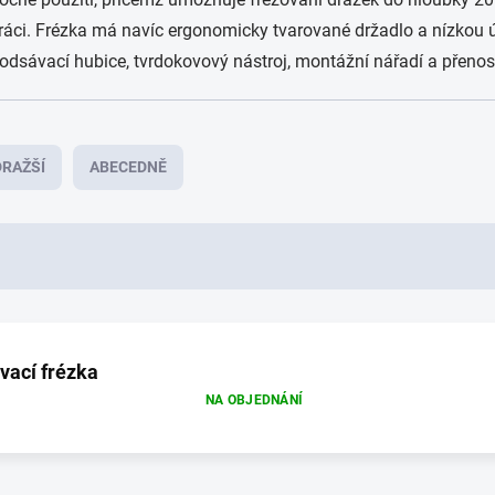
ráci. Frézka má navíc ergonomicky tvarované držadlo a nízkou úr
 odsávací hubice, tvrdokovový nástroj, montážní nářadí a přenos
RAŽŠÍ
ABECEDNĚ
vací frézka
NA OBJEDNÁNÍ
O