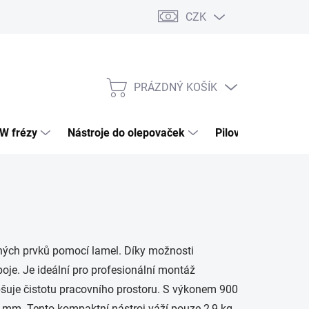
CZK
PRÁZDNÝ KOŠÍK
NÁKUPNÍ
KOŠÍK
HW frézy
Nástroje do olepovaček
Pilové kotouče
ěných prvků pomocí lamel. Díky možnosti
poje. Je ideální pro profesionální montáž
epšuje čistotu pracovního prostoru. S výkonem 900
 mm. Tento kompaktní nástroj váží pouze 2,9 kg,