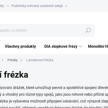
nky
Podmínky ochrany osobních údajů
Hledat
Všechny produkty
DIA stopkové frézy
Monolitní 
Frézky
Lamelovací frézka
 frézka
ézování drážek, které umožňují pevné a spolehlivé spojení dřev
ý a vhodný pro různé typy spojů, jako jsou rohové nebo příčné s
Frézka je vybavena možností připojení odsávání, což výrazně zl
očné použití, přičemž umožňuje frézování drážek do hloubky 20