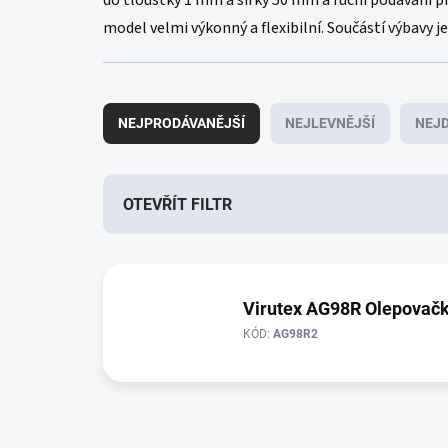
do tloušťky 1 mm a šířky 50 mm a ruční podávání 
model velmi výkonný a flexibilní. Součástí výbavy je
Ř
a
NEJPRODÁVANĚJŠÍ
NEJLEVNĚJŠÍ
NEJD
z
e
n
í
OTEVŘÍT FILTR
p
r
V
o
ý
d
p
Virutex AG98R Olepovačk
u
i
k
KÓD:
AG98R2
s
t
p
ů
r
o
d