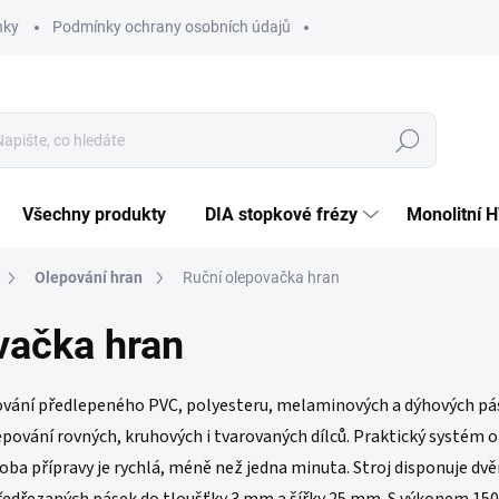
nky
Podmínky ochrany osobních údajů
Hledat
Všechny produkty
DIA stopkové frézy
Monolitní 
Olepování hran
Ruční olepovačka hran
vačka hran
ování předlepeného PVC, polyesteru, melaminových a dýhových pás
lepování rovných, kruhových i tvarovaných dílců. Praktický systé
Doba přípravy je rychlá, méně než jedna minuta.
Stroj disponuje dv