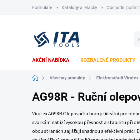
Přejít
Formuláře
Katalogy a letáčky
Obchodní podmí
na
obsah
AKČNÍ NABÍDKA
ROZBALENÉ PRODUKTY
Domů
Všechny produkty
Elektronářadí Virutex
AG98R - Ruční olepo
Virutex AG98R Olepovačka hran je ideální pro olep
svorkám nabízí vysokou přesnost a stabilitu při o
obou stranách zajišťují snadnou a efektivní práci. 