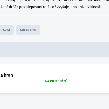
předřezaných pásek do tloušťky 3 mm a šířky 25 mm. S výkonem 15
 také držák pro olepování rolí, což zvyšuje jeho univerzálnost.
RAŽŠÍ
ABECEDNĚ
a hran
NA OBJEDNÁNÍ
O
v