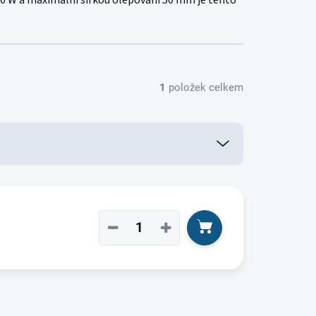
00 W a maximální šířkou olepování 50 mm je tento
1
položek celkem
−
+