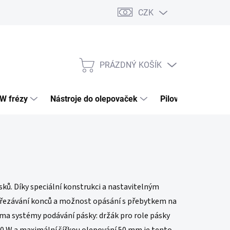
CZK
PRÁZDNÝ KOŠÍK
NÁKUPNÍ
KOŠÍK
HW frézy
Nástroje do olepovaček
Pilové kotouče
ků. Díky speciální konstrukci a nastavitelným
m ořezávání konců a možnost opásání s přebytkem na
ěma systémy podávání pásky: držák pro role pásky