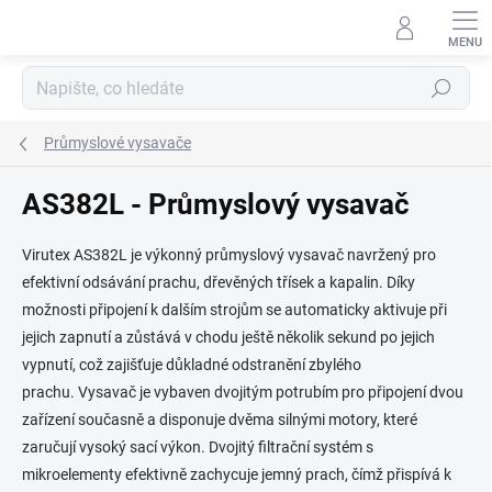
Přejít
na
obsah
Hledat
Průmyslové vysavače
AS382L - Průmyslový vysavač
Virutex AS382L je výkonný průmyslový vysavač navržený pro
efektivní odsávání prachu, dřevěných třísek a kapalin. Díky
možnosti připojení k dalším strojům se automaticky aktivuje při
jejich zapnutí a zůstává v chodu ještě několik sekund po jejich
vypnutí, což zajišťuje důkladné odstranění zbylého
prachu. Vysavač je vybaven dvojitým potrubím pro připojení dvou
zařízení současně a disponuje dvěma silnými motory, které
zaručují vysoký sací výkon. Dvojitý filtrační systém s
mikroelementy efektivně zachycuje jemný prach, čímž přispívá k