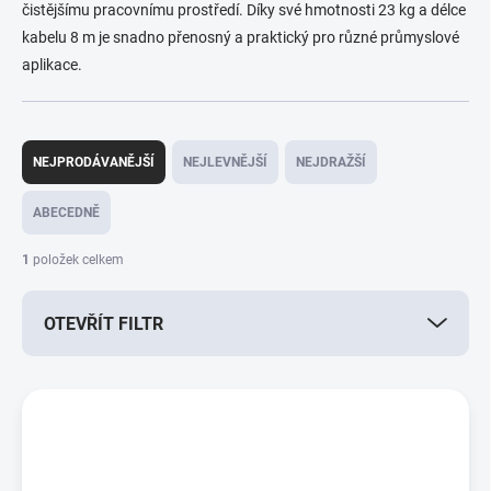
čistějšímu pracovnímu prostředí. Díky své hmotnosti 23 kg a délce
kabelu 8 m je snadno přenosný a praktický pro různé průmyslové
aplikace.
Ř
a
NEJPRODÁVANĚJŠÍ
NEJLEVNĚJŠÍ
NEJDRAŽŠÍ
z
e
ABECEDNĚ
n
í
1
položek celkem
p
r
OTEVŘÍT FILTR
o
d
u
V
k
ý
t
p
ů
i
s